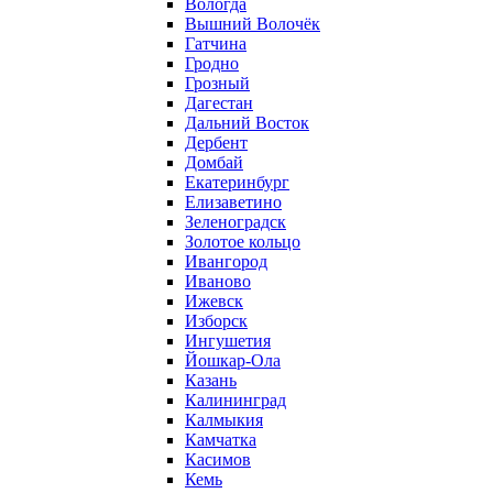
Вологда
Вышний Волочёк
Гатчина
Гродно
Грозный
Дагестан
Дальний Восток
Дербент
Домбай
Екатеринбург
Елизаветино
Зеленоградск
Золотое кольцо
Ивангород
Иваново
Ижевск
Изборск
Ингушетия
Йошкар-Ола
Казань
Калининград
Калмыкия
Камчатка
Касимов
Кемь