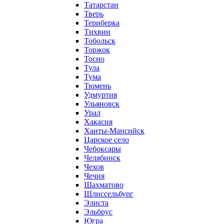
Татарстан
Тверь
Териберка
Тихвин
Тобольск
Торжок
Тосно
Тула
Тума
Тюмень
Удмуртия
Ульяновск
Урал
Хакасия
Ханты-Мансийск
Царское село
Чебоксары
Челябинск
Чехов
Чечня
Шахматово
Шлиссельбург
Элиста
Эльбрус
Югра