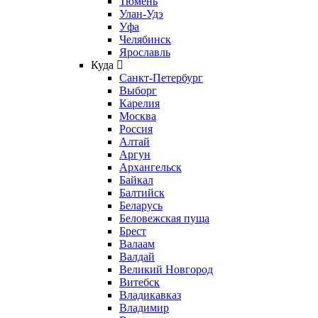
Тюмень
Улан-Удэ
Уфа
Челябинск
Ярославль
Куда
Санкт-Петербург
Выборг
Карелия
Москва
Россия
Алтай
Аргун
Архангельск
Байкал
Балтийск
Беларусь
Беловежская пуща
Брест
Валаам
Валдай
Великий Новгород
Витебск
Владикавказ
Владимир