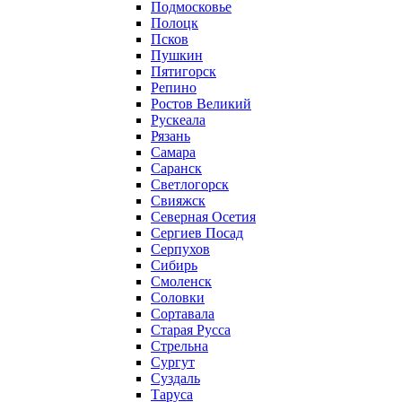
Подмосковье
Полоцк
Псков
Пушкин
Пятигорск
Репино
Ростов Великий
Рускеала
Рязань
Самара
Саранск
Светлогорск
Свияжск
Северная Осетия
Сергиев Посад
Серпухов
Сибирь
Смоленск
Соловки
Сортавала
Старая Русса
Стрельна
Сургут
Суздаль
Таруса