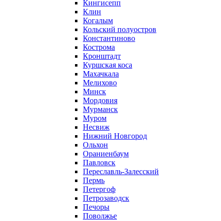
Кингисепп
Клин
Когалым
Кольский полуостров
Константиново
Кострома
Кронштадт
Куршская коса
Махачкала
Мелихово
Минск
Мордовия
Мурманск
Муром
Несвиж
Нижний Новгород
Ольхон
Ораниенбаум
Павловск
Переславль-Залесский
Пермь
Петергоф
Петрозаводск
Печоры
Поволжье