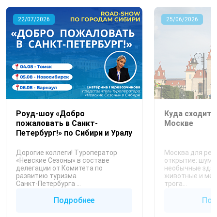
22/07/2026
25/06/2026
Роуд-шоу «Добро
Куда сходить
пожаловать в Санкт-
Москве
Петербург!» по Сибири и Уралу
Дорогие коллеги! Туроператор
Москва для реб
«Невские Сезоны» в составе
открытие: шум,
делегации от Комитета по
необычные здани
развитию туризма
животные и мес
Санкт‑Петербурга ...
трога...
Подробнее
Под