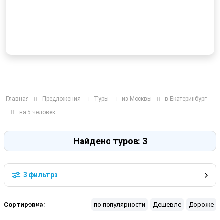
Главная
Предложения
Туры
из Москвы
в Екатеринбург
на 5 человек
Найдено туров: 3
3 фильтра
Сортировка:
по популярности
Дешевле
Дороже
Екатеринбург
Нижний Тагил