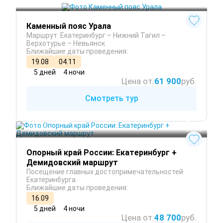
Верхотурье
 Круглый год
Каменный пояс Урала
Маршрут: Екатеринбург – Нижний Тагил –
Верхотурье – Невьянск
Ближайшие даты проведения:
19.08
04.11
5 дней
4 ночи
Цена от:
61 900
руб.
Смотреть тур
Екатеринбург
Верхняя Пышма
 Лето
Невьянск
 Осень
Опорный край России: Екатеринбург +
Демидовский маршрут
Посещение главных достопримечательностей
Екатеринбурга
Ближайшие даты проведения:
16.09
5 дней
4 ночи
Цена от:
48 700
руб.