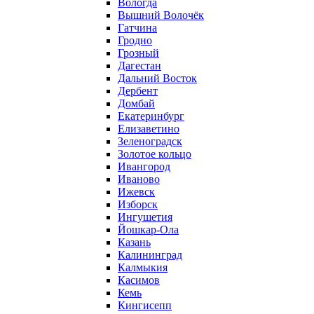
Вологда
Вышний Волочёк
Гатчина
Гродно
Грозный
Дагестан
Дальний Восток
Дербент
Домбай
Екатеринбург
Елизаветино
Зеленоградск
Золотое кольцо
Ивангород
Иваново
Ижевск
Изборск
Ингушетия
Йошкар-Ола
Казань
Калининград
Калмыкия
Касимов
Кемь
Кингисепп