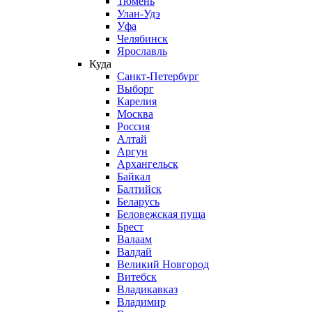
Тюмень
Улан-Удэ
Уфа
Челябинск
Ярославль
Куда
Санкт-Петербург
Выборг
Карелия
Москва
Россия
Алтай
Аргун
Архангельск
Байкал
Балтийск
Беларусь
Беловежская пуща
Брест
Валаам
Валдай
Великий Новгород
Витебск
Владикавказ
Владимир