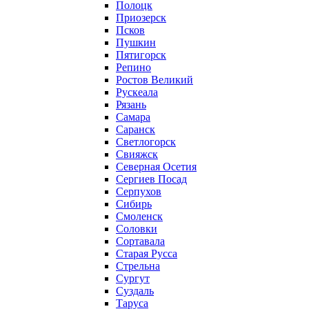
Полоцк
Приозерск
Псков
Пушкин
Пятигорск
Репино
Ростов Великий
Рускеала
Рязань
Самара
Саранск
Светлогорск
Свияжск
Северная Осетия
Сергиев Посад
Серпухов
Сибирь
Смоленск
Соловки
Сортавала
Старая Русса
Стрельна
Сургут
Суздаль
Таруса