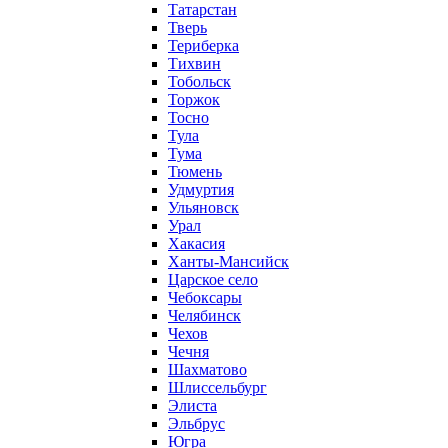
Татарстан
Тверь
Териберка
Тихвин
Тобольск
Торжок
Тосно
Тула
Тума
Тюмень
Удмуртия
Ульяновск
Урал
Хакасия
Ханты-Мансийск
Царское село
Чебоксары
Челябинск
Чехов
Чечня
Шахматово
Шлиссельбург
Элиста
Эльбрус
Югра