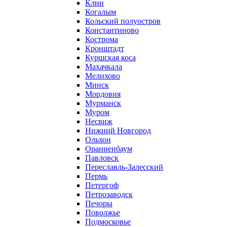
Клин
Когалым
Кольский полуостров
Константиново
Кострома
Кронштадт
Куршская коса
Махачкала
Мелихово
Минск
Мордовия
Мурманск
Муром
Несвиж
Нижний Новгород
Ольхон
Ораниенбаум
Павловск
Переславль-Залесский
Пермь
Петергоф
Петрозаводск
Печоры
Поволжье
Подмосковье