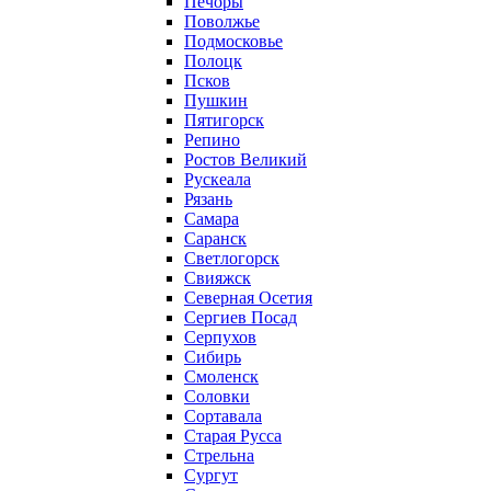
Печоры
Поволжье
Подмосковье
Полоцк
Псков
Пушкин
Пятигорск
Репино
Ростов Великий
Рускеала
Рязань
Самара
Саранск
Светлогорск
Свияжск
Северная Осетия
Сергиев Посад
Серпухов
Сибирь
Смоленск
Соловки
Сортавала
Старая Русса
Стрельна
Сургут