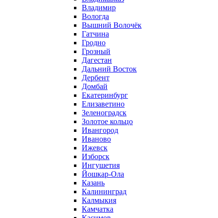
Владимир
Вологда
Вышний Волочёк
Гатчина
Гродно
Грозный
Дагестан
Дальний Восток
Дербент
Домбай
Екатеринбург
Елизаветино
Зеленоградск
Золотое кольцо
Ивангород
Иваново
Ижевск
Изборск
Ингушетия
Йошкар-Ола
Казань
Калининград
Калмыкия
Камчатка
Касимов