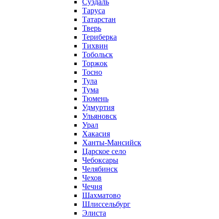
Суздаль
Таруса
Татарстан
Тверь
Териберка
Тихвин
Тобольск
Торжок
Тосно
Тула
Тума
Тюмень
Удмуртия
Ульяновск
Урал
Хакасия
Ханты-Мансийск
Царское село
Чебоксары
Челябинск
Чехов
Чечня
Шахматово
Шлиссельбург
Элиста