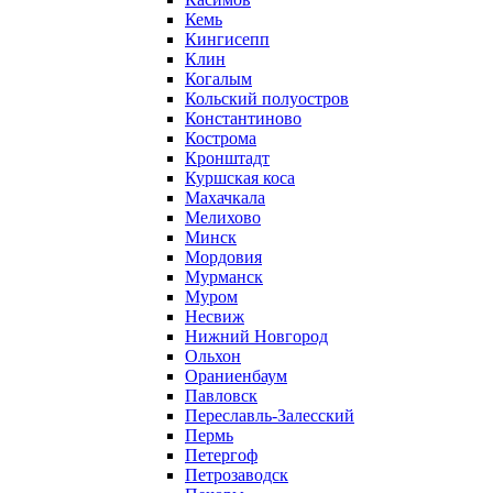
Кемь
Кингисепп
Клин
Когалым
Кольский полуостров
Константиново
Кострома
Кронштадт
Куршская коса
Махачкала
Мелихово
Минск
Мордовия
Мурманск
Муром
Несвиж
Нижний Новгород
Ольхон
Ораниенбаум
Павловск
Переславль-Залесский
Пермь
Петергоф
Петрозаводск