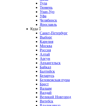
Тула
Тюмень
Улан-Удэ
Уфа
Челябинск
Ярославль
Куда
Санкт-Петербург
Выборг
Карелия
Москва
Россия
Алтай
Аргун
Архангельск
Байкал
Балтийск
Беларусь
Беловежская пуща
Брест
Валаам
Валдай
Великий Новгород
Витебск
Владикавказ