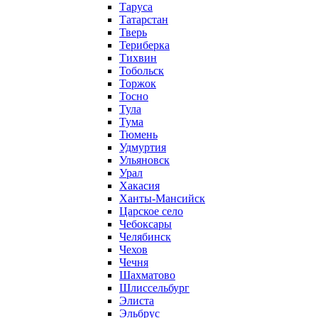
Таруса
Татарстан
Тверь
Териберка
Тихвин
Тобольск
Торжок
Тосно
Тула
Тума
Тюмень
Удмуртия
Ульяновск
Урал
Хакасия
Ханты-Мансийск
Царское село
Чебоксары
Челябинск
Чехов
Чечня
Шахматово
Шлиссельбург
Элиста
Эльбрус