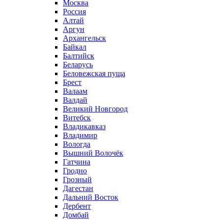
Москва
Россия
Алтай
Аргун
Архангельск
Байкал
Балтийск
Беларусь
Беловежская пуща
Брест
Валаам
Валдай
Великий Новгород
Витебск
Владикавказ
Владимир
Вологда
Вышний Волочёк
Гатчина
Гродно
Грозный
Дагестан
Дальний Восток
Дербент
Домбай