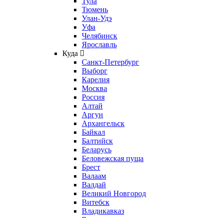
Тула
Тюмень
Улан-Удэ
Уфа
Челябинск
Ярославль
Куда
Санкт-Петербург
Выборг
Карелия
Москва
Россия
Алтай
Аргун
Архангельск
Байкал
Балтийск
Беларусь
Беловежская пуща
Брест
Валаам
Валдай
Великий Новгород
Витебск
Владикавказ