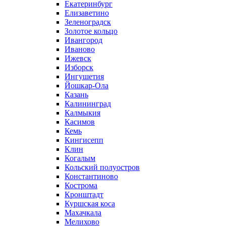
Екатеринбург
Елизаветино
Зеленоградск
Золотое кольцо
Ивангород
Иваново
Ижевск
Изборск
Ингушетия
Йошкар-Ола
Казань
Калининград
Калмыкия
Касимов
Кемь
Кингисепп
Клин
Когалым
Кольский полуостров
Константиново
Кострома
Кронштадт
Куршская коса
Махачкала
Мелихово