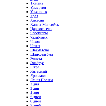
Тюмень
Удмуртия
Ульяновск
Урал
Хакасия
Ханты-Мансийск
Царское село
Чебоксары
Челябинск
Чехов
Чечня
Шахматово
Шлиссельбург
Элиста
Эльбрус
Югра
Янтарный
Ярославль
Ясная Поляна
2 дня
3 дня
4 дня
5 дней
6 дней
7 дней