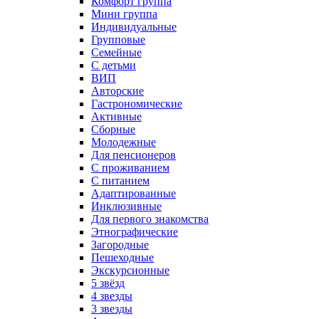
Комфорт группа
Мини группа
Индивидуальные
Групповые
Семейные
С детьми
ВИП
Авторские
Гастрономические
Активные
Сборные
Молодежные
Для пенсионеров
С проживанием
С питанием
Адаптированные
Инклюзивные
Для первого знакомства
Этнографические
Загородные
Пешеходные
Экскурсионные
5 звёзд
4 звезды
3 звезды