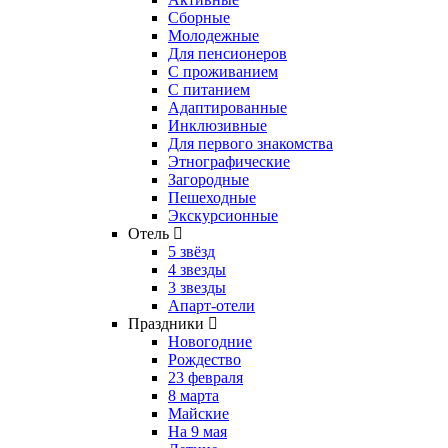
Сборные
Молодежные
Для пенсионеров
С проживанием
С питанием
Адаптированные
Инклюзивные
Для первого знакомства
Этнографические
Загородные
Пешеходные
Экскурсионные
Отель
5 звёзд
4 звезды
3 звезды
Апарт-отели
Праздники
Новогодние
Рождество
23 февраля
8 марта
Майские
На 9 мая