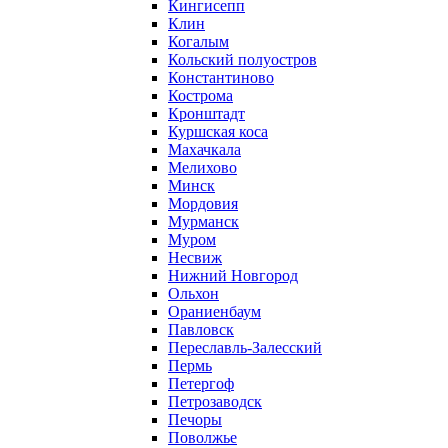
Кингисепп
Клин
Когалым
Кольский полуостров
Константиново
Кострома
Кронштадт
Куршская коса
Махачкала
Мелихово
Минск
Мордовия
Мурманск
Муром
Несвиж
Нижний Новгород
Ольхон
Ораниенбаум
Павловск
Переславль-Залесский
Пермь
Петергоф
Петрозаводск
Печоры
Поволжье