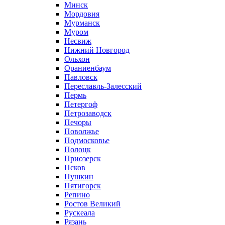
Минск
Мордовия
Мурманск
Муром
Несвиж
Нижний Новгород
Ольхон
Ораниенбаум
Павловск
Переславль-Залесский
Пермь
Петергоф
Петрозаводск
Печоры
Поволжье
Подмосковье
Полоцк
Приозерск
Псков
Пушкин
Пятигорск
Репино
Ростов Великий
Рускеала
Рязань