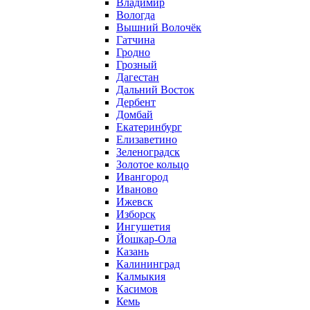
Владимир
Вологда
Вышний Волочёк
Гатчина
Гродно
Грозный
Дагестан
Дальний Восток
Дербент
Домбай
Екатеринбург
Елизаветино
Зеленоградск
Золотое кольцо
Ивангород
Иваново
Ижевск
Изборск
Ингушетия
Йошкар-Ола
Казань
Калининград
Калмыкия
Касимов
Кемь