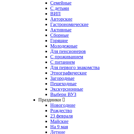
Семейные
С детьми
ВИП
Авторские
Гастрономические
Активные
Сборные
Горящие
Молодежные
Для пенсионеров
С проживанием
С питанием
Для первого знакомства
Этнографические
Загородные
Пешеходные
Экскурсионные
Выбери ВУЗ
Праздники
Новогодние
Рождество
23 февраля
Майские
На 9 мая
Летние