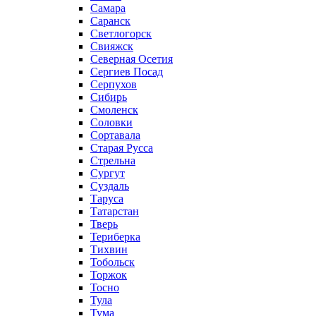
Самара
Саранск
Светлогорск
Свияжск
Северная Осетия
Сергиев Посад
Серпухов
Сибирь
Смоленск
Соловки
Сортавала
Старая Русса
Стрельна
Сургут
Суздаль
Таруса
Татарстан
Тверь
Териберка
Тихвин
Тобольск
Торжок
Тосно
Тула
Тума