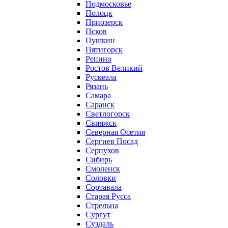
Подмосковье
Полоцк
Приозерск
Псков
Пушкин
Пятигорск
Репино
Ростов Великий
Рускеала
Рязань
Самара
Саранск
Светлогорск
Свияжск
Северная Осетия
Сергиев Посад
Серпухов
Сибирь
Смоленск
Соловки
Сортавала
Старая Русса
Стрельна
Сургут
Суздаль