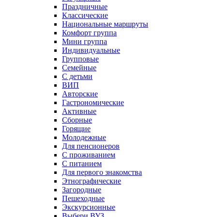
Праздничные
Классические
Национальные маршруты
Комфорт группа
Мини группа
Индивидуальные
Групповые
Семейные
С детьми
ВИП
Авторские
Гастрономические
Активные
Сборные
Горящие
Молодежные
Для пенсионеров
С проживанием
С питанием
Для первого знакомства
Этнографические
Загородные
Пешеходные
Экскурсионные
Выбери ВУЗ