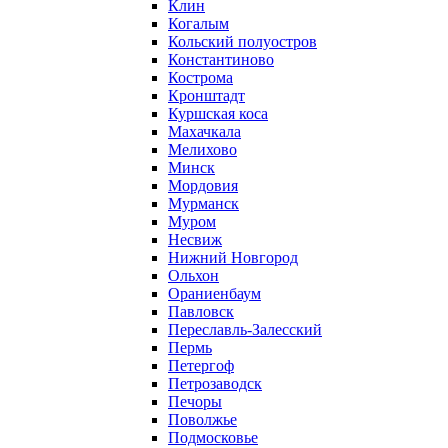
Клин
Когалым
Кольский полуостров
Константиново
Кострома
Кронштадт
Куршская коса
Махачкала
Мелихово
Минск
Мордовия
Мурманск
Муром
Несвиж
Нижний Новгород
Ольхон
Ораниенбаум
Павловск
Переславль-Залесский
Пермь
Петергоф
Петрозаводск
Печоры
Поволжье
Подмосковье