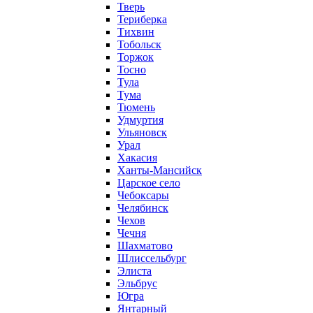
Тверь
Териберка
Тихвин
Тобольск
Торжок
Тосно
Тула
Тума
Тюмень
Удмуртия
Ульяновск
Урал
Хакасия
Ханты-Мансийск
Царское село
Чебоксары
Челябинск
Чехов
Чечня
Шахматово
Шлиссельбург
Элиста
Эльбрус
Югра
Янтарный