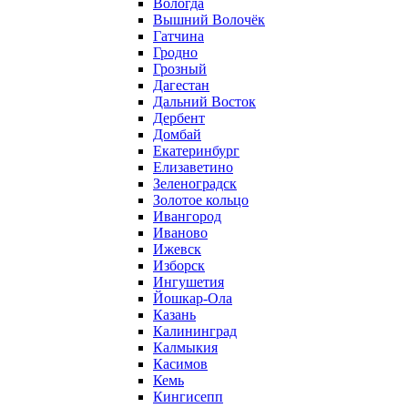
Вологда
Вышний Волочёк
Гатчина
Гродно
Грозный
Дагестан
Дальний Восток
Дербент
Домбай
Екатеринбург
Елизаветино
Зеленоградск
Золотое кольцо
Ивангород
Иваново
Ижевск
Изборск
Ингушетия
Йошкар-Ола
Казань
Калининград
Калмыкия
Касимов
Кемь
Кингисепп