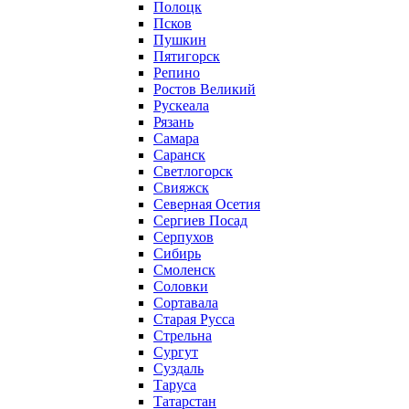
Полоцк
Псков
Пушкин
Пятигорск
Репино
Ростов Великий
Рускеала
Рязань
Самара
Саранск
Светлогорск
Свияжск
Северная Осетия
Сергиев Посад
Серпухов
Сибирь
Смоленск
Соловки
Сортавала
Старая Русса
Стрельна
Сургут
Суздаль
Таруса
Татарстан