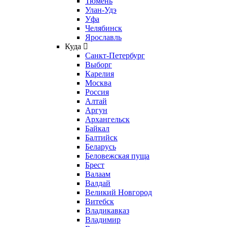
Тюмень
Улан-Удэ
Уфа
Челябинск
Ярославль
Куда
Санкт-Петербург
Выборг
Карелия
Москва
Россия
Алтай
Аргун
Архангельск
Байкал
Балтийск
Беларусь
Беловежская пуща
Брест
Валаам
Валдай
Великий Новгород
Витебск
Владикавказ
Владимир