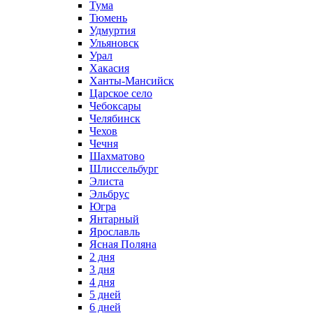
Тума
Тюмень
Удмуртия
Ульяновск
Урал
Хакасия
Ханты-Мансийск
Царское село
Чебоксары
Челябинск
Чехов
Чечня
Шахматово
Шлиссельбург
Элиста
Эльбрус
Югра
Янтарный
Ярославль
Ясная Поляна
2 дня
3 дня
4 дня
5 дней
6 дней