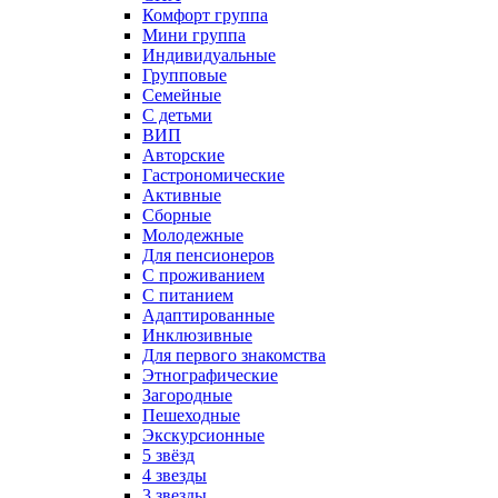
Комфорт группа
Мини группа
Индивидуальные
Групповые
Семейные
С детьми
ВИП
Авторские
Гастрономические
Активные
Сборные
Молодежные
Для пенсионеров
С проживанием
С питанием
Адаптированные
Инклюзивные
Для первого знакомства
Этнографические
Загородные
Пешеходные
Экскурсионные
5 звёзд
4 звезды
3 звезды