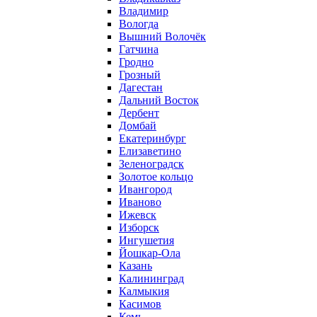
Владимир
Вологда
Вышний Волочёк
Гатчина
Гродно
Грозный
Дагестан
Дальний Восток
Дербент
Домбай
Екатеринбург
Елизаветино
Зеленоградск
Золотое кольцо
Ивангород
Иваново
Ижевск
Изборск
Ингушетия
Йошкар-Ола
Казань
Калининград
Калмыкия
Касимов
Кемь