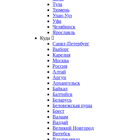
Тула
Тюмень
Улан-Удэ
Уфа
Челябинск
Ярославль
Куда
Санкт-Петербург
Выборг
Карелия
Москва
Россия
Алтай
Аргун
Архангельск
Байкал
Балтийск
Беларусь
Беловежская пуща
Брест
Валаам
Валдай
Великий Новгород
Витебск
Владикавказ