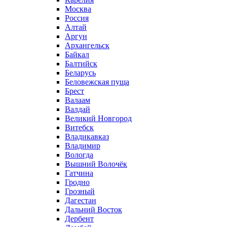
Москва
Россия
Алтай
Аргун
Архангельск
Байкал
Балтийск
Беларусь
Беловежская пуща
Брест
Валаам
Валдай
Великий Новгород
Витебск
Владикавказ
Владимир
Вологда
Вышний Волочёк
Гатчина
Гродно
Грозный
Дагестан
Дальний Восток
Дербент