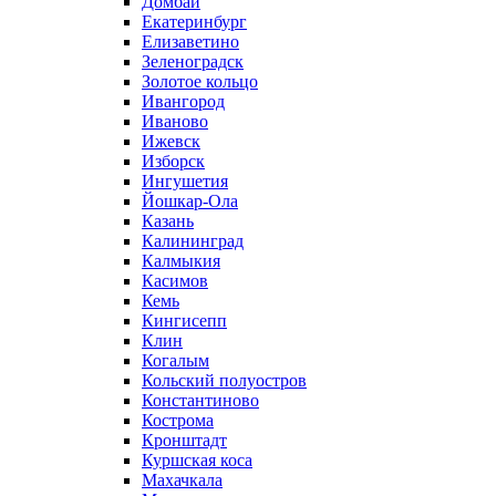
Домбай
Екатеринбург
Елизаветино
Зеленоградск
Золотое кольцо
Ивангород
Иваново
Ижевск
Изборск
Ингушетия
Йошкар-Ола
Казань
Калининград
Калмыкия
Касимов
Кемь
Кингисепп
Клин
Когалым
Кольский полуостров
Константиново
Кострома
Кронштадт
Куршская коса
Махачкала