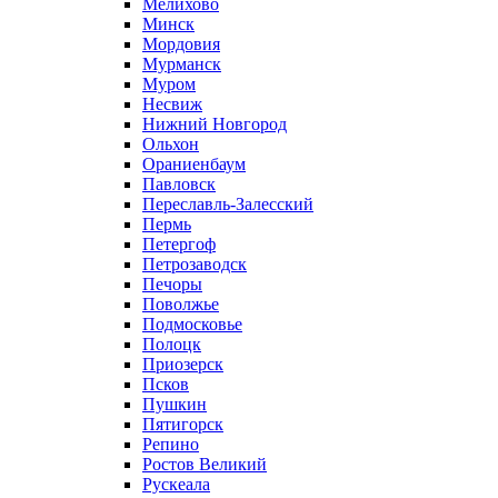
Мелихово
Минск
Мордовия
Мурманск
Муром
Несвиж
Нижний Новгород
Ольхон
Ораниенбаум
Павловск
Переславль-Залесский
Пермь
Петергоф
Петрозаводск
Печоры
Поволжье
Подмосковье
Полоцк
Приозерск
Псков
Пушкин
Пятигорск
Репино
Ростов Великий
Рускеала