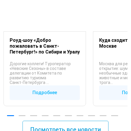
Роуд-шоу «Добро
Куда сходить
пожаловать в Санкт-
Москве
Петербург!» по Сибири и Уралу
Дорогие коллеги! Туроператор
Москва для реб
«Невские Сезоны» в составе
открытие: шум,
делегации от Комитета по
необычные здани
развитию туризма
животные и мес
Санкт‑Петербурга ...
трога...
Подробнее
Под
Посмотреть все новости