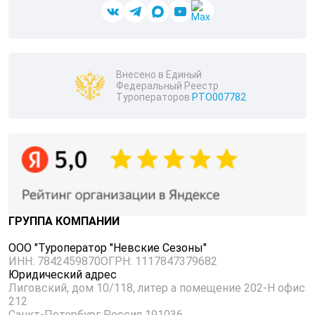
Внесено в Единый
Федеральный Реестр
Туроператоров
РТО007782
ГРУППА КОМПАНИЙ
ООО "Туроператор "Невские Сезоны"
ИНН: 7842459870
ОГРН: 1117847379682
Юридический адрес
Лиговский, дом 10/118, литер а помещение 202-Н офис
212
Санкт-Петербург Россия 191036