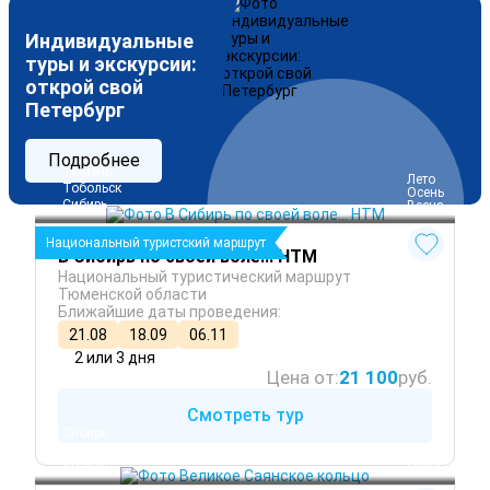
Индивидуальные
туры и экскурсии:
открой свой
Петербург
Подробнее
Тюмень
 Лето
Тобольск
 Осень
Сибирь
 Весна
Национальный туристский маршрут
В Сибирь по своей воле... НТМ
Национальный туристический маршрут
Тюменской области
Ближайшие даты проведения:
21.08
18.09
06.11
2 или 3 дня
Цена от:
21 100
руб.
Смотреть тур
Сибирь
Красноярск
 Лето
Абакан
 Осень