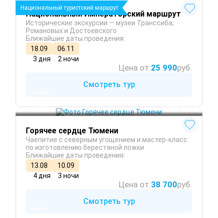
Национальный туристский маршрут
Национальный Императорский маршрут
Исторические экскурсии — музеи Транссиба,
Романовых и Достоевского
Ближайшие даты проведения:
18.09
06.11
3 дня
2 ночи
Цена от:
25 990
руб.
Смотреть тур
Тюмень
Тобольск
Сибирь
 Круглый год
Горячее сердце Тюмени
Чаепитие с северным угощением и мастер-класс
по изготовлению берестяной ложки
Ближайшие даты проведения:
13.08
10.09
4 дня
3 ночи
Цена от:
38 700
руб.
Смотреть тур
Тюмень
 Лето
Тобольск