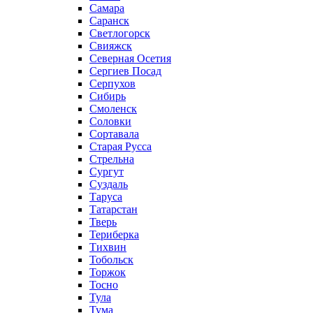
Самара
Саранск
Светлогорск
Свияжск
Северная Осетия
Сергиев Посад
Серпухов
Сибирь
Смоленск
Соловки
Сортавала
Старая Русса
Стрельна
Сургут
Суздаль
Таруса
Татарстан
Тверь
Териберка
Тихвин
Тобольск
Торжок
Тосно
Тула
Тума