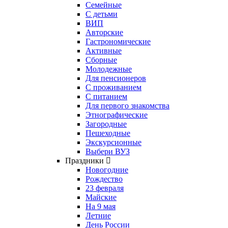
Семейные
С детьми
ВИП
Авторские
Гастрономические
Активные
Сборные
Молодежные
Для пенсионеров
С проживанием
С питанием
Для первого знакомства
Этнографические
Загородные
Пешеходные
Экскурсионные
Выбери ВУЗ
Праздники
Новогодние
Рождество
23 февраля
Майские
На 9 мая
Летние
День России