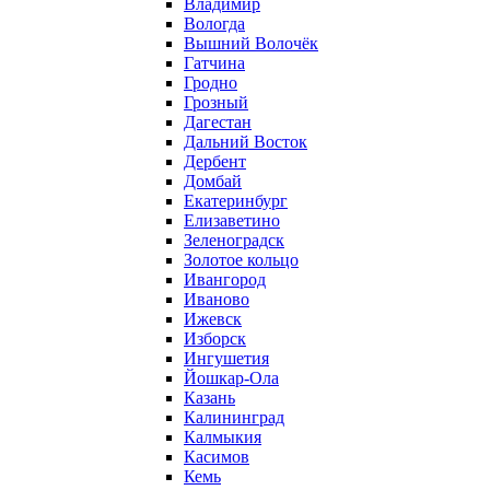
Владимир
Вологда
Вышний Волочёк
Гатчина
Гродно
Грозный
Дагестан
Дальний Восток
Дербент
Домбай
Екатеринбург
Елизаветино
Зеленоградск
Золотое кольцо
Ивангород
Иваново
Ижевск
Изборск
Ингушетия
Йошкар-Ола
Казань
Калининград
Калмыкия
Касимов
Кемь