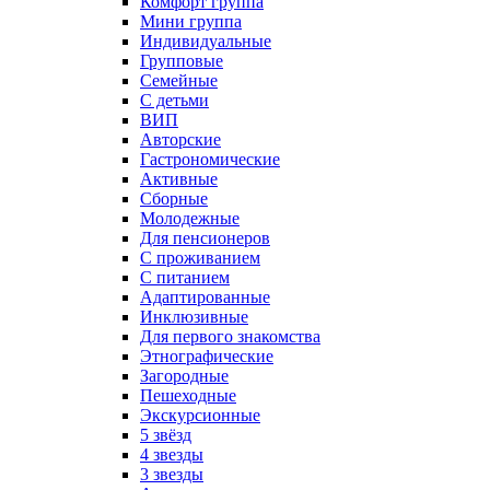
Комфорт группа
Мини группа
Индивидуальные
Групповые
Семейные
С детьми
ВИП
Авторские
Гастрономические
Активные
Сборные
Молодежные
Для пенсионеров
С проживанием
С питанием
Адаптированные
Инклюзивные
Для первого знакомства
Этнографические
Загородные
Пешеходные
Экскурсионные
5 звёзд
4 звезды
3 звезды