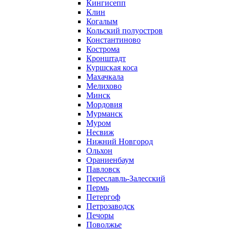
Кингисепп
Клин
Когалым
Кольский полуостров
Константиново
Кострома
Кронштадт
Куршская коса
Махачкала
Мелихово
Минск
Мордовия
Мурманск
Муром
Несвиж
Нижний Новгород
Ольхон
Ораниенбаум
Павловск
Переславль-Залесский
Пермь
Петергоф
Петрозаводск
Печоры
Поволжье