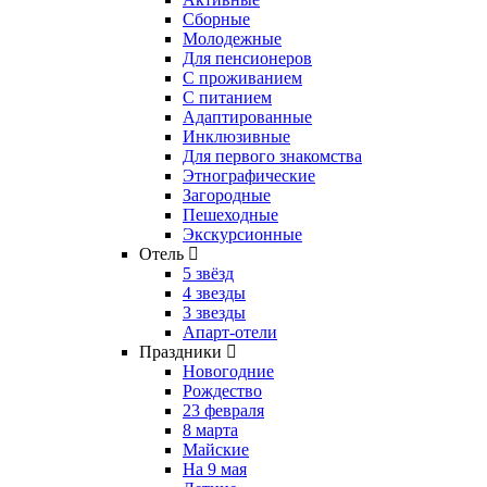
Сборные
Молодежные
Для пенсионеров
С проживанием
С питанием
Адаптированные
Инклюзивные
Для первого знакомства
Этнографические
Загородные
Пешеходные
Экскурсионные
Отель
5 звёзд
4 звезды
3 звезды
Апарт-отели
Праздники
Новогодние
Рождество
23 февраля
8 марта
Майские
На 9 мая