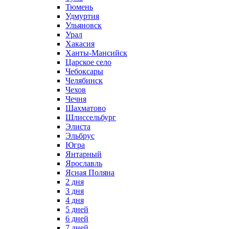
Тюмень
Удмуртия
Ульяновск
Урал
Хакасия
Ханты-Мансийск
Царское село
Чебоксары
Челябинск
Чехов
Чечня
Шахматово
Шлиссельбург
Элиста
Эльбрус
Югра
Янтарный
Ярославль
Ясная Поляна
2 дня
3 дня
4 дня
5 дней
6 дней
7 дней