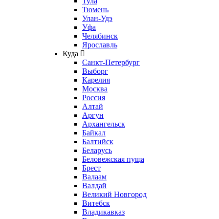
Тула
Тюмень
Улан-Удэ
Уфа
Челябинск
Ярославль
Куда
Санкт-Петербург
Выборг
Карелия
Москва
Россия
Алтай
Аргун
Архангельск
Байкал
Балтийск
Беларусь
Беловежская пуща
Брест
Валаам
Валдай
Великий Новгород
Витебск
Владикавказ