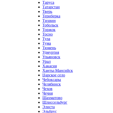
Таруса
Татарстан
Тверь
Териберка
Тихвин
Тобольск
Торжок
Тосно
Тула
Тума
Тюмень
Удмуртия
Ульяновск
Урал
Хакасия
Ханты-Мансийск
Царское село
Чебоксары
Челябинск
Чехов
Чечня
Шахматово
Шлиссельбург
Элиста
Эльбрус