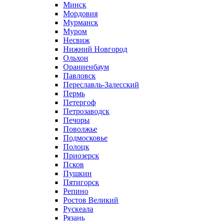
Минск
Мордовия
Мурманск
Муром
Несвиж
Нижний Новгород
Ольхон
Ораниенбаум
Павловск
Переславль-Залесский
Пермь
Петергоф
Петрозаводск
Печоры
Поволжье
Подмосковье
Полоцк
Приозерск
Псков
Пушкин
Пятигорск
Репино
Ростов Великий
Рускеала
Рязань