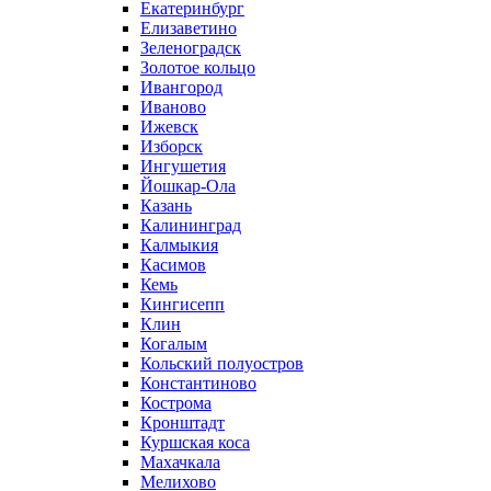
Екатеринбург
Елизаветино
Зеленоградск
Золотое кольцо
Ивангород
Иваново
Ижевск
Изборск
Ингушетия
Йошкар-Ола
Казань
Калининград
Калмыкия
Касимов
Кемь
Кингисепп
Клин
Когалым
Кольский полуостров
Константиново
Кострома
Кронштадт
Куршская коса
Махачкала
Мелихово