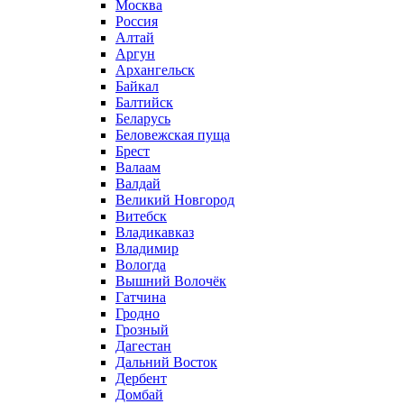
Москва
Россия
Алтай
Аргун
Архангельск
Байкал
Балтийск
Беларусь
Беловежская пуща
Брест
Валаам
Валдай
Великий Новгород
Витебск
Владикавказ
Владимир
Вологда
Вышний Волочёк
Гатчина
Гродно
Грозный
Дагестан
Дальний Восток
Дербент
Домбай