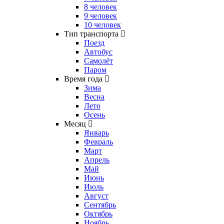
8 человек
9 человек
10 человек
Тип транспорта
Поезд
Автобус
Самолёт
Паром
Время года
Зима
Весна
Лето
Осень
Месяц
Январь
Февраль
Март
Апрель
Май
Июнь
Июль
Август
Сентябрь
Октябрь
Ноябрь