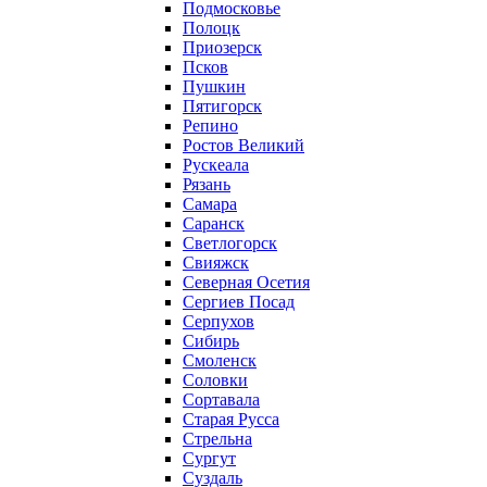
Подмосковье
Полоцк
Приозерск
Псков
Пушкин
Пятигорск
Репино
Ростов Великий
Рускеала
Рязань
Самара
Саранск
Светлогорск
Свияжск
Северная Осетия
Сергиев Посад
Серпухов
Сибирь
Смоленск
Соловки
Сортавала
Старая Русса
Стрельна
Сургут
Суздаль