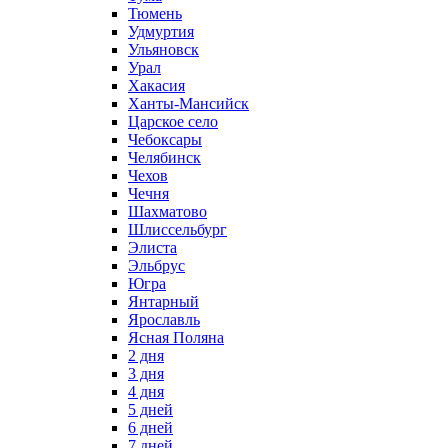
Тюмень
Удмуртия
Ульяновск
Урал
Хакасия
Ханты-Мансийск
Царское село
Чебоксары
Челябинск
Чехов
Чечня
Шахматово
Шлиссельбург
Элиста
Эльбрус
Югра
Янтарный
Ярославль
Ясная Поляна
2 дня
3 дня
4 дня
5 дней
6 дней
7 дней