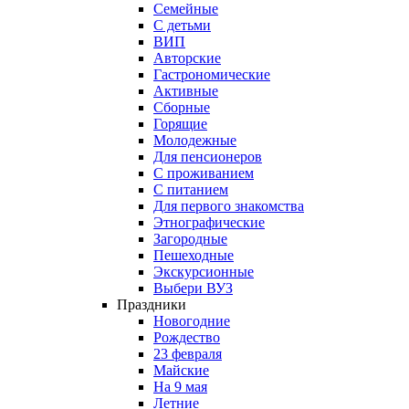
Семейные
С детьми
ВИП
Авторские
Гастрономические
Активные
Сборные
Горящие
Молодежные
Для пенсионеров
С проживанием
С питанием
Для первого знакомства
Этнографические
Загородные
Пешеходные
Экскурсионные
Выбери ВУЗ
Праздники
Новогодние
Рождество
23 февраля
Майские
На 9 мая
Летние