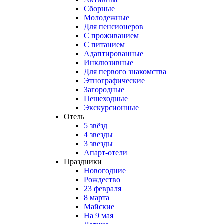
Сборные
Молодежные
Для пенсионеров
С проживанием
С питанием
Адаптированные
Инклюзивные
Для первого знакомства
Этнографические
Загородные
Пешеходные
Экскурсионные
Отель
5 звёзд
4 звезды
3 звезды
Апарт-отели
Праздники
Новогодние
Рождество
23 февраля
8 марта
Майские
На 9 мая