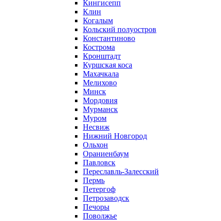
Кингисепп
Клин
Когалым
Кольский полуостров
Константиново
Кострома
Кронштадт
Куршская коса
Махачкала
Мелихово
Минск
Мордовия
Мурманск
Муром
Несвиж
Нижний Новгород
Ольхон
Ораниенбаум
Павловск
Переславль-Залесский
Пермь
Петергоф
Петрозаводск
Печоры
Поволжье