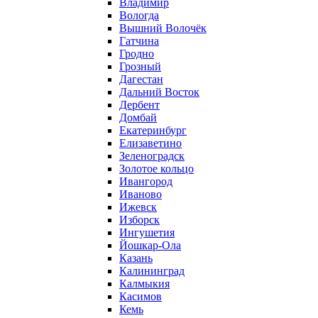
Владимир
Вологда
Вышний Волочёк
Гатчина
Гродно
Грозный
Дагестан
Дальний Восток
Дербент
Домбай
Екатеринбург
Елизаветино
Зеленоградск
Золотое кольцо
Ивангород
Иваново
Ижевск
Изборск
Ингушетия
Йошкар-Ола
Казань
Калининград
Калмыкия
Касимов
Кемь