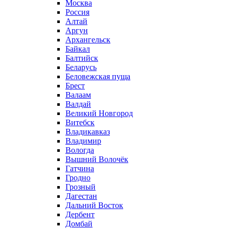
Москва
Россия
Алтай
Аргун
Архангельск
Байкал
Балтийск
Беларусь
Беловежская пуща
Брест
Валаам
Валдай
Великий Новгород
Витебск
Владикавказ
Владимир
Вологда
Вышний Волочёк
Гатчина
Гродно
Грозный
Дагестан
Дальний Восток
Дербент
Домбай