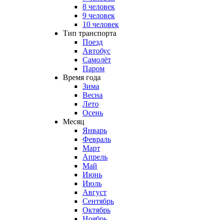
8 человек
9 человек
10 человек
Тип транспорта
Поезд
Автобус
Самолёт
Паром
Время года
Зима
Весна
Лето
Осень
Месяц
Январь
Февраль
Март
Апрель
Май
Июнь
Июль
Август
Сентябрь
Октябрь
Ноябрь