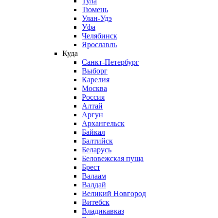
Тула
Тюмень
Улан-Удэ
Уфа
Челябинск
Ярославль
Куда
Санкт-Петербург
Выборг
Карелия
Москва
Россия
Алтай
Аргун
Архангельск
Байкал
Балтийск
Беларусь
Беловежская пуща
Брест
Валаам
Валдай
Великий Новгород
Витебск
Владикавказ