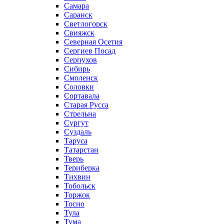
Самара
Саранск
Светлогорск
Свияжск
Северная Осетия
Сергиев Посад
Серпухов
Сибирь
Смоленск
Соловки
Сортавала
Старая Русса
Стрельна
Сургут
Суздаль
Таруса
Татарстан
Тверь
Териберка
Тихвин
Тобольск
Торжок
Тосно
Тула
Тума