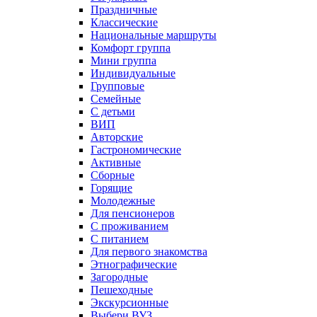
Праздничные
Классические
Национальные маршруты
Комфорт группа
Мини группа
Индивидуальные
Групповые
Семейные
С детьми
ВИП
Авторские
Гастрономические
Активные
Сборные
Горящие
Молодежные
Для пенсионеров
С проживанием
С питанием
Для первого знакомства
Этнографические
Загородные
Пешеходные
Экскурсионные
Выбери ВУЗ