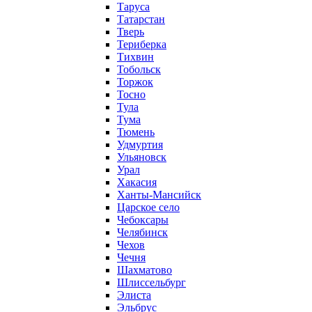
Таруса
Татарстан
Тверь
Териберка
Тихвин
Тобольск
Торжок
Тосно
Тула
Тума
Тюмень
Удмуртия
Ульяновск
Урал
Хакасия
Ханты-Мансийск
Царское село
Чебоксары
Челябинск
Чехов
Чечня
Шахматово
Шлиссельбург
Элиста
Эльбрус