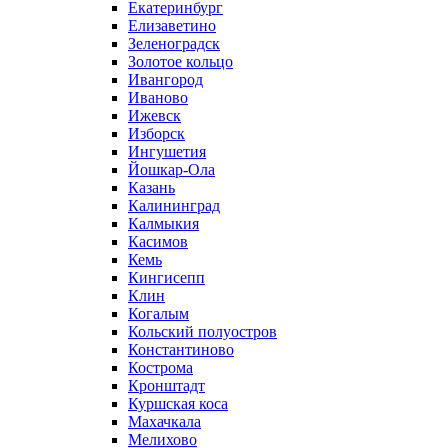
Екатеринбург
Елизаветино
Зеленоградск
Золотое кольцо
Ивангород
Иваново
Ижевск
Изборск
Ингушетия
Йошкар-Ола
Казань
Калининград
Калмыкия
Касимов
Кемь
Кингисепп
Клин
Когалым
Кольский полуостров
Константиново
Кострома
Кронштадт
Куршская коса
Махачкала
Мелихово