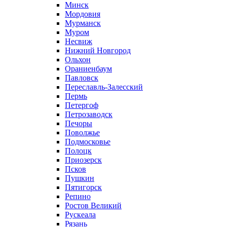
Минск
Мордовия
Мурманск
Муром
Несвиж
Нижний Новгород
Ольхон
Ораниенбаум
Павловск
Переславль-Залесский
Пермь
Петергоф
Петрозаводск
Печоры
Поволжье
Подмосковье
Полоцк
Приозерск
Псков
Пушкин
Пятигорск
Репино
Ростов Великий
Рускеала
Рязань