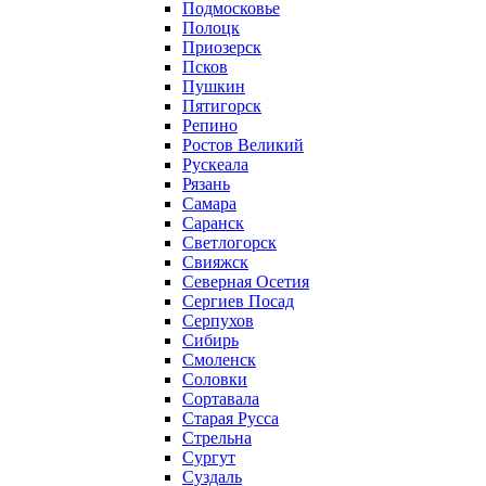
Подмосковье
Полоцк
Приозерск
Псков
Пушкин
Пятигорск
Репино
Ростов Великий
Рускеала
Рязань
Самара
Саранск
Светлогорск
Свияжск
Северная Осетия
Сергиев Посад
Серпухов
Сибирь
Смоленск
Соловки
Сортавала
Старая Русса
Стрельна
Сургут
Суздаль