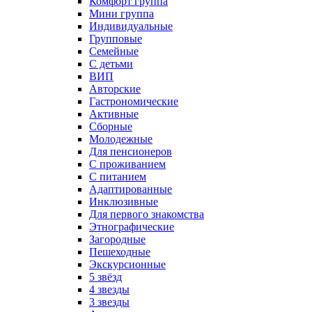
Комфорт группа
Мини группа
Индивидуальные
Групповые
Семейные
С детьми
ВИП
Авторские
Гастрономические
Активные
Сборные
Молодежные
Для пенсионеров
С проживанием
С питанием
Адаптированные
Инклюзивные
Для первого знакомства
Этнографические
Загородные
Пешеходные
Экскурсионные
5 звёзд
4 звезды
3 звезды