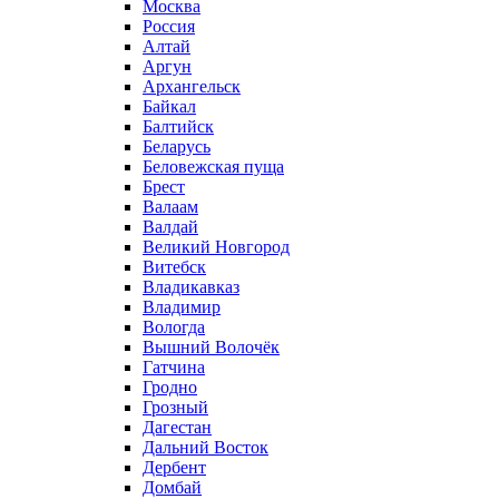
Москва
Россия
Алтай
Аргун
Архангельск
Байкал
Балтийск
Беларусь
Беловежская пуща
Брест
Валаам
Валдай
Великий Новгород
Витебск
Владикавказ
Владимир
Вологда
Вышний Волочёк
Гатчина
Гродно
Грозный
Дагестан
Дальний Восток
Дербент
Домбай