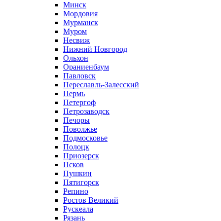
Минск
Мордовия
Мурманск
Муром
Несвиж
Нижний Новгород
Ольхон
Ораниенбаум
Павловск
Переславль-Залесский
Пермь
Петергоф
Петрозаводск
Печоры
Поволжье
Подмосковье
Полоцк
Приозерск
Псков
Пушкин
Пятигорск
Репино
Ростов Великий
Рускеала
Рязань