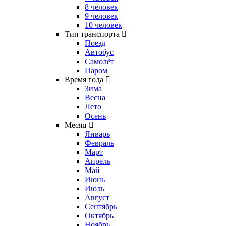
8 человек
9 человек
10 человек
Тип транспорта
Поезд
Автобус
Самолёт
Паром
Время года
Зима
Весна
Лето
Осень
Месяц
Январь
Февраль
Март
Апрель
Май
Июнь
Июль
Август
Сентябрь
Октябрь
Ноябрь