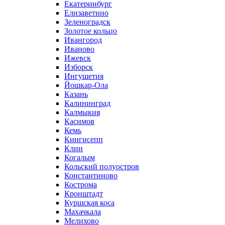
Екатеринбург
Елизаветино
Зеленоградск
Золотое кольцо
Ивангород
Иваново
Ижевск
Изборск
Ингушетия
Йошкар-Ола
Казань
Калининград
Калмыкия
Касимов
Кемь
Кингисепп
Клин
Когалым
Кольский полуостров
Константиново
Кострома
Кронштадт
Куршская коса
Махачкала
Мелихово