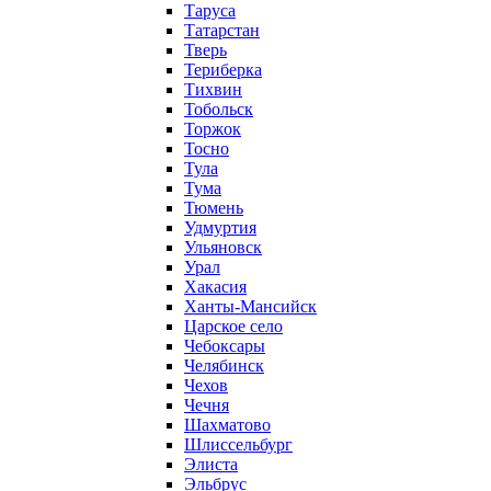
Таруса
Татарстан
Тверь
Териберка
Тихвин
Тобольск
Торжок
Тосно
Тула
Тума
Тюмень
Удмуртия
Ульяновск
Урал
Хакасия
Ханты-Мансийск
Царское село
Чебоксары
Челябинск
Чехов
Чечня
Шахматово
Шлиссельбург
Элиста
Эльбрус