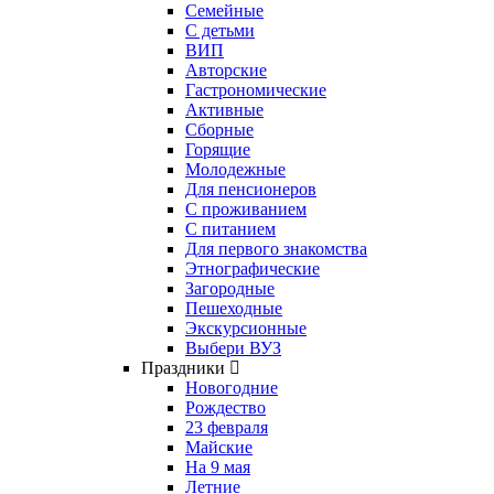
Семейные
С детьми
ВИП
Авторские
Гастрономические
Активные
Сборные
Горящие
Молодежные
Для пенсионеров
С проживанием
С питанием
Для первого знакомства
Этнографические
Загородные
Пешеходные
Экскурсионные
Выбери ВУЗ
Праздники
Новогодние
Рождество
23 февраля
Майские
На 9 мая
Летние