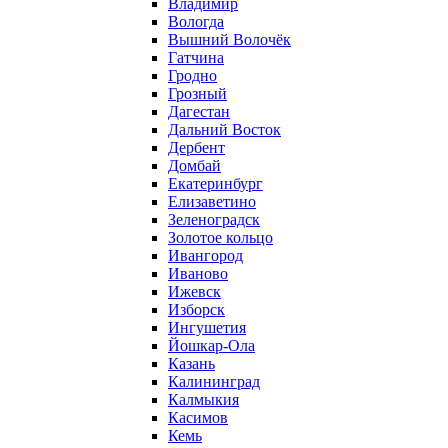
Владимир
Вологда
Вышний Волочёк
Гатчина
Гродно
Грозный
Дагестан
Дальний Восток
Дербент
Домбай
Екатеринбург
Елизаветино
Зеленоградск
Золотое кольцо
Ивангород
Иваново
Ижевск
Изборск
Ингушетия
Йошкар-Ола
Казань
Калининград
Калмыкия
Касимов
Кемь