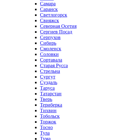
Самара
Саранск
Светлогорск
Свияжск
Северная Осетия
Сергиев Посад
Серпухов
Сибирь
Смоленск
Соловки
Сортавала
Старая Русса
Стрельна
Сургут
Суздаль
Таруса
Татарстан
Тверь
Териберка
Тихвин
Тобольск
Торжок
Тосно
Тула
Тума