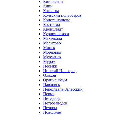
Кингисепп
Клин
Когалым
Кольский полуостров
Константиново
Кострома
Кронштадт
Куршская коса
Махачкала
Мелихово
Минск
Мордовия
Мурманск
Муром
Несвиж
Нижний Новгород
Ольхон
Ораниенбаум
Павловск
Переславль-Залесский
Пермь
Петергоф
Петрозаводск
Печоры
Поволжье