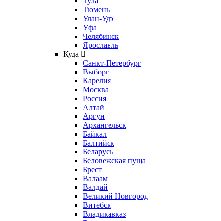
Тула
Тюмень
Улан-Удэ
Уфа
Челябинск
Ярославль
Куда
Санкт-Петербург
Выборг
Карелия
Москва
Россия
Алтай
Аргун
Архангельск
Байкал
Балтийск
Беларусь
Беловежская пуща
Брест
Валаам
Валдай
Великий Новгород
Витебск
Владикавказ