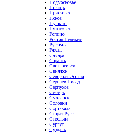
Подмосковье
Полоцк
Приозерск
Псков
Пушкин
Пятигорск
Репино
Ростов Великий
Рускеала
Рязань
Самара
Саранск
Светлогорск
Свияжск
Северная Осетия
Сергиев Посад
Серпухов
Сибирь
Смоленск
Соловки
Сортавала
Старая Русса
Стрельна
Сургут
Суздаль