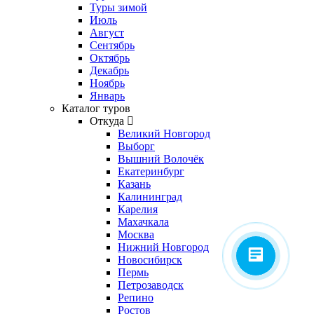
Туры зимой
Июль
Август
Сентябрь
Октябрь
Декабрь
Ноябрь
Январь
Каталог туров
Откуда
Великий Новгород
Выборг
Вышний Волочёк
Екатеринбург
Казань
Калининград
Карелия
Махачкала
Москва
Нижний Новгород
Новосибирск
Пермь
Петрозаводск
Репино
Ростов