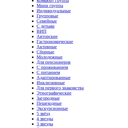
Комфорт группа
Мини группа
Индивидуальные
Групповые
Семейные
С детьми
ВИП
Авторские
Гастрономические
Активные
Сборные
Молодежные
Для пенсионеров
С проживанием
С питанием
Адаптированные
Инклюзивные
Для первого знакомства
Этнографические
Загородные
Пешеходные
Экскурсионные
5 звёзд
4 звезды
3 звезды