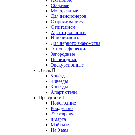
Сборные
Молодежные
Для пенсионеров
С проживанием
С питанием
Адаптированные
Инклюзивные
Для первого знакомства
Этнографические
Загородные
Пешеходные
Экскурсионные
Отель
5 звёзд
4 звезды
3 звезды
Апарт-отели
Праздники
Новогодние
Рождество
23 февраля
8 марта
Майские
На 9 мая