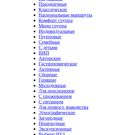
Праздничные
Классические
Национальные маршруты
Комфорт группа
Мини группа
Индивидуальные
Групповые
Семейные
С детьми
ВИП
Авторские
Гастрономические
Активные
Сборные
Горящие
Молодежные
Для пенсионеров
С проживанием
С питанием
Для первого знакомства
Этнографические
Загородные
Пешеходные
Экскурсионные
Выбери ВУЗ