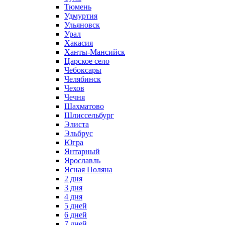
Тюмень
Удмуртия
Ульяновск
Урал
Хакасия
Ханты-Мансийск
Царское село
Чебоксары
Челябинск
Чехов
Чечня
Шахматово
Шлиссельбург
Элиста
Эльбрус
Югра
Янтарный
Ярославль
Ясная Поляна
2 дня
3 дня
4 дня
5 дней
6 дней
7 дней