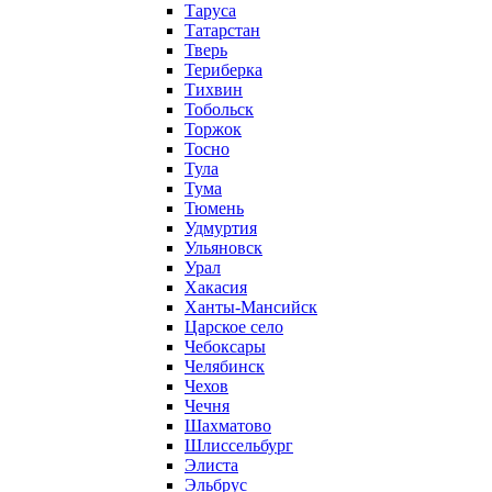
Таруса
Татарстан
Тверь
Териберка
Тихвин
Тобольск
Торжок
Тосно
Тула
Тума
Тюмень
Удмуртия
Ульяновск
Урал
Хакасия
Ханты-Мансийск
Царское село
Чебоксары
Челябинск
Чехов
Чечня
Шахматово
Шлиссельбург
Элиста
Эльбрус