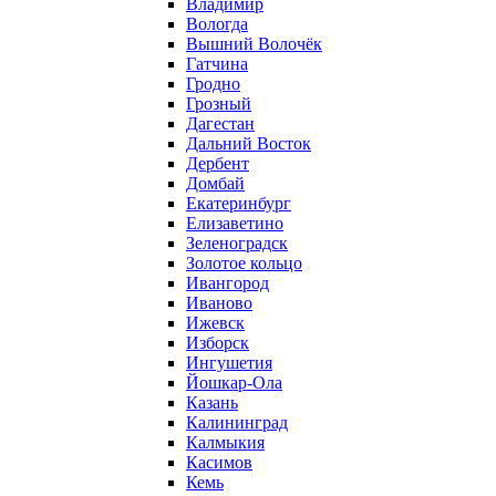
Владимир
Вологда
Вышний Волочёк
Гатчина
Гродно
Грозный
Дагестан
Дальний Восток
Дербент
Домбай
Екатеринбург
Елизаветино
Зеленоградск
Золотое кольцо
Ивангород
Иваново
Ижевск
Изборск
Ингушетия
Йошкар-Ола
Казань
Калининград
Калмыкия
Касимов
Кемь