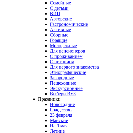
Семейные
С детьми
ВИП
Авторские
Гастрономические
Активные
Сборные
Горящие
Молодежные
Для пенсионеров
С проживанием
С питанием
Для первого знакомства
Этнографические
Загородные
Пешеходные
Экскурсионные
Выбери ВУЗ
Праздники
Новогодние
Рождество
23 февраля
Майские
На 9 мая
Летние