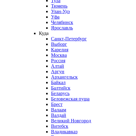
Тула
Тюмень
Улан-Удэ
Уфа
Челябинск
Ярославль
Куда
Санкт-Петербург
Выборг
Карелия
Москва
Россия
Алтай
Аргун
Архангельск
Байкал
Балтийск
Беларусь
Беловежская пуща
Брест
Валаам
Валдай
Великий Новгород
Витебск
Владикавказ