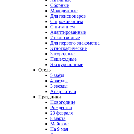
Сборные
Молодежные
Для пенсионеров
С проживанием
С питанием
Адаптированные
Инклюзивные
Для первого знакомства
Этнографические
Загородные
Пешеходные
Экскурсионные
Отель
5 звёзд
4 звезды
3 звезды
Апарт-отели
Праздники
Новогодние
Рождество
23 февраля
8 марта
Майские
На 9 мая