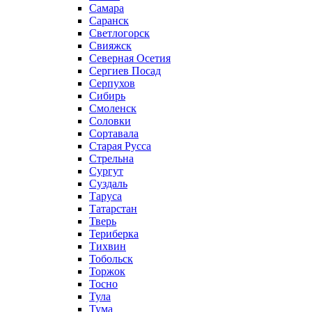
Самара
Саранск
Светлогорск
Свияжск
Северная Осетия
Сергиев Посад
Серпухов
Сибирь
Смоленск
Соловки
Сортавала
Старая Русса
Стрельна
Сургут
Суздаль
Таруса
Татарстан
Тверь
Териберка
Тихвин
Тобольск
Торжок
Тосно
Тула
Тума