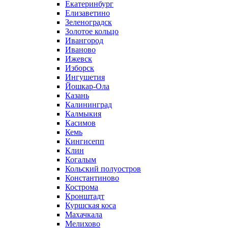
Екатеринбург
Елизаветино
Зеленоградск
Золотое кольцо
Ивангород
Иваново
Ижевск
Изборск
Ингушетия
Йошкар-Ола
Казань
Калининград
Калмыкия
Касимов
Кемь
Кингисепп
Клин
Когалым
Кольский полуостров
Константиново
Кострома
Кронштадт
Куршская коса
Махачкала
Мелихово