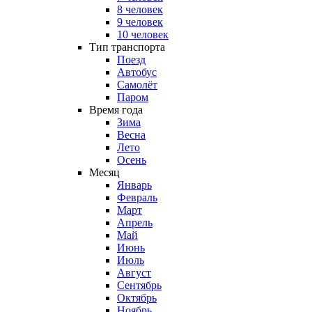
8 человек
9 человек
10 человек
Тип транспорта
Поезд
Автобус
Самолёт
Паром
Время года
Зима
Весна
Лето
Осень
Месяц
Январь
Февраль
Март
Апрель
Май
Июнь
Июль
Август
Сентябрь
Октябрь
Ноябрь