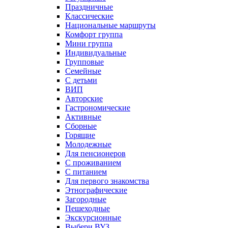
Праздничные
Классические
Национальные маршруты
Комфорт группа
Мини группа
Индивидуальные
Групповые
Семейные
С детьми
ВИП
Авторские
Гастрономические
Активные
Сборные
Горящие
Молодежные
Для пенсионеров
С проживанием
С питанием
Для первого знакомства
Этнографические
Загородные
Пешеходные
Экскурсионные
Выбери ВУЗ