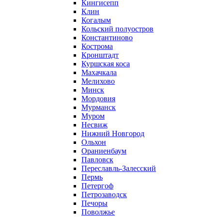
Кингисепп
Клин
Когалым
Кольский полуостров
Константиново
Кострома
Кронштадт
Куршская коса
Махачкала
Мелихово
Минск
Мордовия
Мурманск
Муром
Несвиж
Нижний Новгород
Ольхон
Ораниенбаум
Павловск
Переславль-Залесский
Пермь
Петергоф
Петрозаводск
Печоры
Поволжье