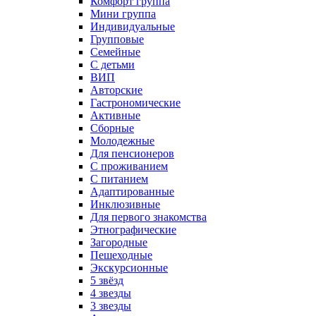
Комфорт группа
Мини группа
Индивидуальные
Групповые
Семейные
С детьми
ВИП
Авторские
Гастрономические
Активные
Сборные
Молодежные
Для пенсионеров
С проживанием
С питанием
Адаптированные
Инклюзивные
Для первого знакомства
Этнографические
Загородные
Пешеходные
Экскурсионные
5 звёзд
4 звезды
3 звезды