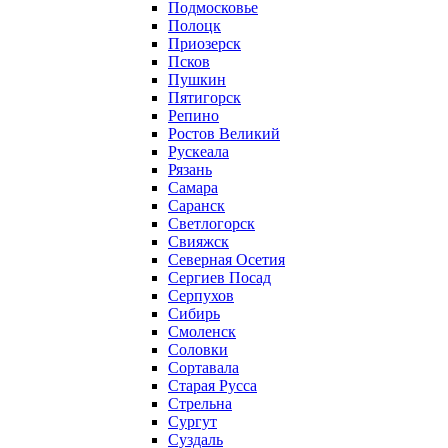
Подмосковье
Полоцк
Приозерск
Псков
Пушкин
Пятигорск
Репино
Ростов Великий
Рускеала
Рязань
Самара
Саранск
Светлогорск
Свияжск
Северная Осетия
Сергиев Посад
Серпухов
Сибирь
Смоленск
Соловки
Сортавала
Старая Русса
Стрельна
Сургут
Суздаль