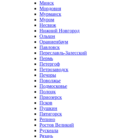
Минск
Мордовия
Мурманск
Муром
Несвиж
Нижний Новгород
Ольхон
Ораниенбаум
Павловск
Переславль-Залесский
Пермь
Петергоф
Петрозаводск
Печоры
Поволжье
Подмосковье
Полоцк
Приозерск
Псков
Пушкин
Пятигорск
Репино
Ростов Великий
Рускеала
Рязань