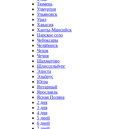
Тюмень
Удмуртия
Ульяновск
Урал
Хакасия
Ханты-Мансийск
Царское село
Чебоксары
Челябинск
Чехов
Чечня
Шахматово
Шлиссельбург
Элиста
Эльбрус
Югра
Янтарный
Ярославль
Ясная Поляна
2 дня
3 дня
4 дня
5 дней
6 дней
7 дней