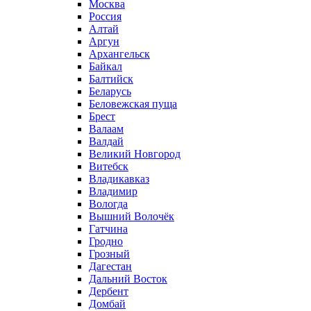
Москва
Россия
Алтай
Аргун
Архангельск
Байкал
Балтийск
Беларусь
Беловежская пуща
Брест
Валаам
Валдай
Великий Новгород
Витебск
Владикавказ
Владимир
Вологда
Вышний Волочёк
Гатчина
Гродно
Грозный
Дагестан
Дальний Восток
Дербент
Домбай