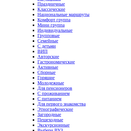
Праздничные
Классические
Национальные маршруты
Комфорт группа
Мини группа
Индивидуальные
Групповые
Семейные
С детьми
ВИП
Авторские
Гастрономические
Активные
Сборные
Горящие
Молодежные
Для пенсионеров
С проживанием
С питанием
Для первого знакомства
Этнографические
Загородные
Пешеходные
Экскурсионные
Выбери ВУЗ