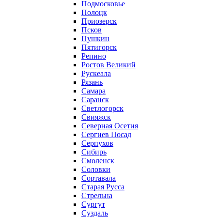
Подмосковье
Полоцк
Приозерск
Псков
Пушкин
Пятигорск
Репино
Ростов Великий
Рускеала
Рязань
Самара
Саранск
Светлогорск
Свияжск
Северная Осетия
Сергиев Посад
Серпухов
Сибирь
Смоленск
Соловки
Сортавала
Старая Русса
Стрельна
Сургут
Суздаль