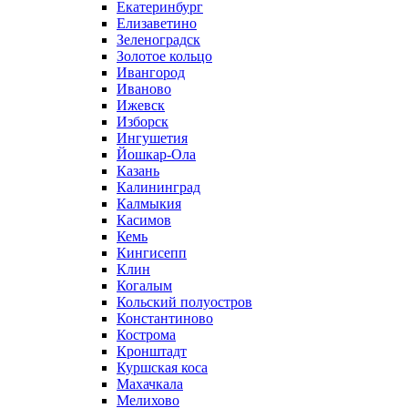
Екатеринбург
Елизаветино
Зеленоградск
Золотое кольцо
Ивангород
Иваново
Ижевск
Изборск
Ингушетия
Йошкар-Ола
Казань
Калининград
Калмыкия
Касимов
Кемь
Кингисепп
Клин
Когалым
Кольский полуостров
Константиново
Кострома
Кронштадт
Куршская коса
Махачкала
Мелихово