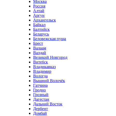
Москва
Россия
Алтай
Аргун
Архангельск
Байкал
Балтийск
Беларусь
Беловежская пуща
Брест
Валаам
Валдай
Великий Новгород
Витебск
Владикавказ
Владимир
Вологда
Вышний Волочёк
Гатчина
Гродно
Грозный
Дагестан
Дальний Восток
Дербент
Домбай