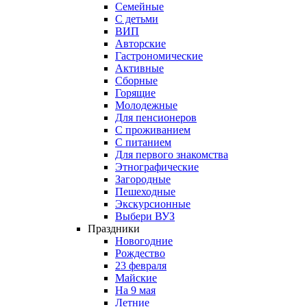
Семейные
С детьми
ВИП
Авторские
Гастрономические
Активные
Сборные
Горящие
Молодежные
Для пенсионеров
С проживанием
С питанием
Для первого знакомства
Этнографические
Загородные
Пешеходные
Экскурсионные
Выбери ВУЗ
Праздники
Новогодние
Рождество
23 февраля
Майские
На 9 мая
Летние