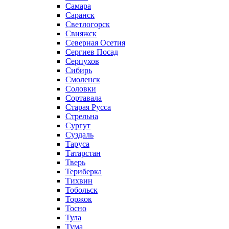
Самара
Саранск
Светлогорск
Свияжск
Северная Осетия
Сергиев Посад
Серпухов
Сибирь
Смоленск
Соловки
Сортавала
Старая Русса
Стрельна
Сургут
Суздаль
Таруса
Татарстан
Тверь
Териберка
Тихвин
Тобольск
Торжок
Тосно
Тула
Тума