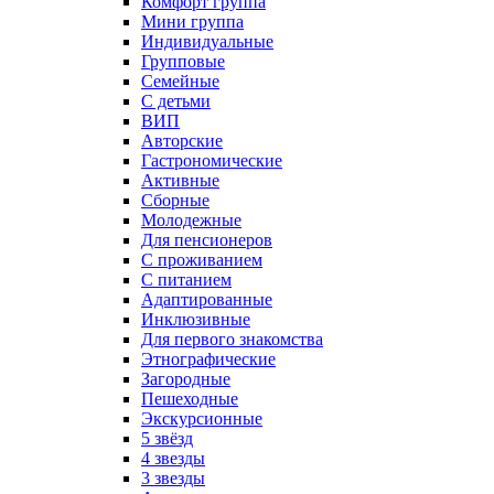
Комфорт группа
Мини группа
Индивидуальные
Групповые
Семейные
С детьми
ВИП
Авторские
Гастрономические
Активные
Сборные
Молодежные
Для пенсионеров
С проживанием
С питанием
Адаптированные
Инклюзивные
Для первого знакомства
Этнографические
Загородные
Пешеходные
Экскурсионные
5 звёзд
4 звезды
3 звезды