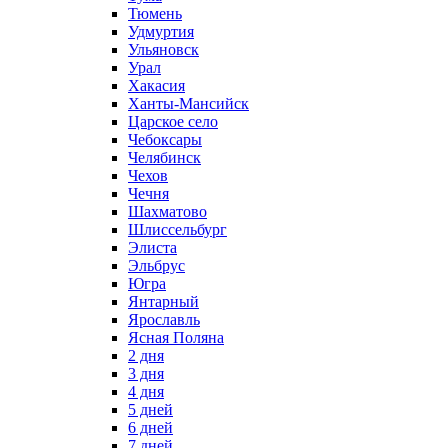
Тюмень
Удмуртия
Ульяновск
Урал
Хакасия
Ханты-Мансийск
Царское село
Чебоксары
Челябинск
Чехов
Чечня
Шахматово
Шлиссельбург
Элиста
Эльбрус
Югра
Янтарный
Ярославль
Ясная Поляна
2 дня
3 дня
4 дня
5 дней
6 дней
7 дней