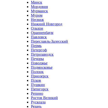
Минск
Мордовия
Мурманск
Муром
Несвиж
Нижний Новгород
Ольхон
Ораниенбаум
Павловск
Переславль-Залесский
Пермь
Петергоф
Петрозаводск
Печоры
Поволжье
Подмосковье
Полоцк
Приозерск
Псков
Пушкин
Пятигорск
Репино
Ростов Великий
Рускеала
Рязань