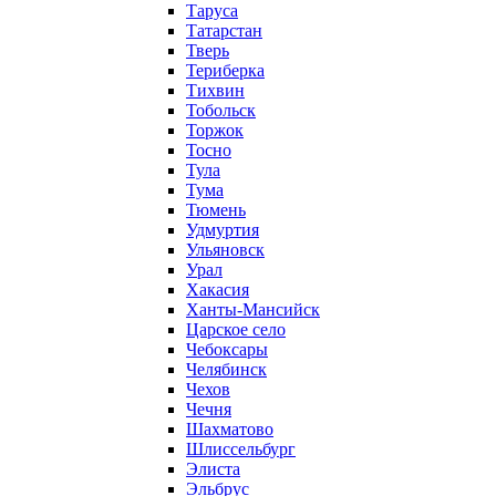
Таруса
Татарстан
Тверь
Териберка
Тихвин
Тобольск
Торжок
Тосно
Тула
Тума
Тюмень
Удмуртия
Ульяновск
Урал
Хакасия
Ханты-Мансийск
Царское село
Чебоксары
Челябинск
Чехов
Чечня
Шахматово
Шлиссельбург
Элиста
Эльбрус