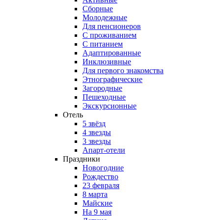
Сборные
Молодежные
Для пенсионеров
С проживанием
С питанием
Адаптированные
Инклюзивные
Для первого знакомства
Этнографические
Загородные
Пешеходные
Экскурсионные
Отель
5 звёзд
4 звезды
3 звезды
Апарт-отели
Праздники
Новогодние
Рождество
23 февраля
8 марта
Майские
На 9 мая