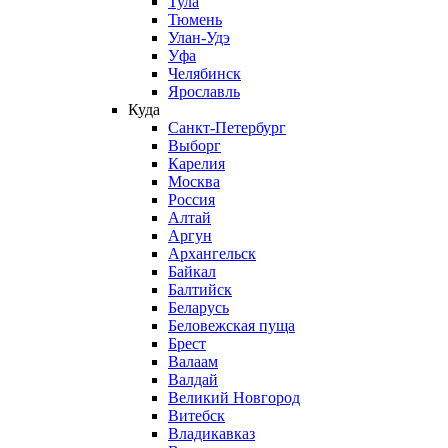
Тула
Тюмень
Улан-Удэ
Уфа
Челябинск
Ярославль
Куда
Санкт-Петербург
Выборг
Карелия
Москва
Россия
Алтай
Аргун
Архангельск
Байкал
Балтийск
Беларусь
Беловежская пуща
Брест
Валаам
Валдай
Великий Новгород
Витебск
Владикавказ