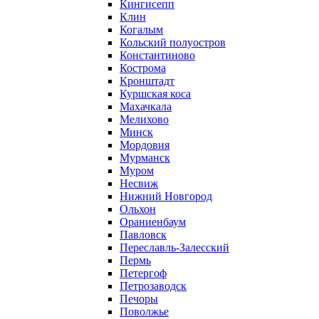
Кингисепп
Клин
Когалым
Кольский полуостров
Константиново
Кострома
Кронштадт
Куршская коса
Махачкала
Мелихово
Минск
Мордовия
Мурманск
Муром
Несвиж
Нижний Новгород
Ольхон
Ораниенбаум
Павловск
Переславль-Залесский
Пермь
Петергоф
Петрозаводск
Печоры
Поволжье