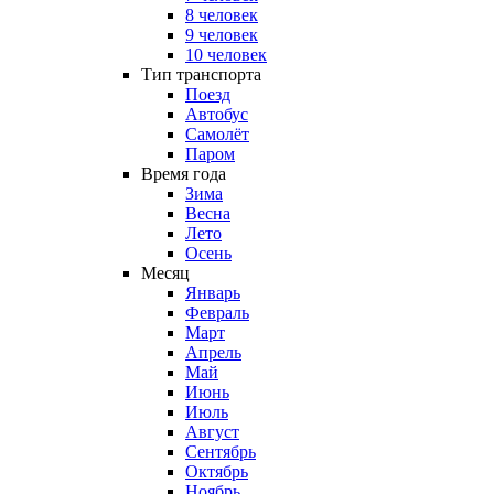
8 человек
9 человек
10 человек
Тип транспорта
Поезд
Автобус
Самолёт
Паром
Время года
Зима
Весна
Лето
Осень
Месяц
Январь
Февраль
Март
Апрель
Май
Июнь
Июль
Август
Сентябрь
Октябрь
Ноябрь