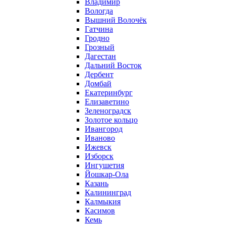
Владимир
Вологда
Вышний Волочёк
Гатчина
Гродно
Грозный
Дагестан
Дальний Восток
Дербент
Домбай
Екатеринбург
Елизаветино
Зеленоградск
Золотое кольцо
Ивангород
Иваново
Ижевск
Изборск
Ингушетия
Йошкар-Ола
Казань
Калининград
Калмыкия
Касимов
Кемь