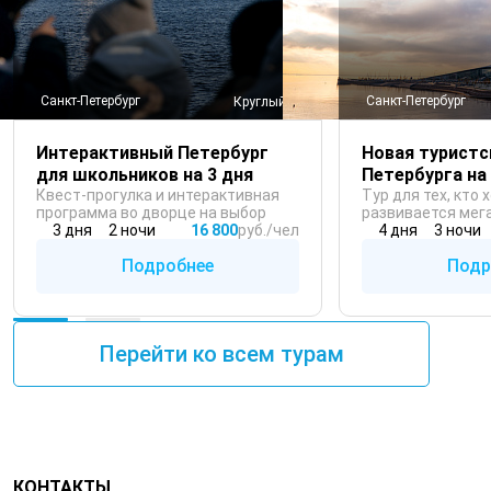
Санкт-Петербург
Санкт-Петербург
Круглый год
Интерактивный Петербург
Новая туристс
для школьников на 3 дня
Петербурга на 
Квест-прогулка и интерактивная
Тур для тех, кто 
программа во дворце на выбор
развивается мега
3 дня
2 ночи
16 800
руб./чел
4 дня
3 ночи
Подробнее
Подр
Перейти ко всем турам
КОНТАКТЫ