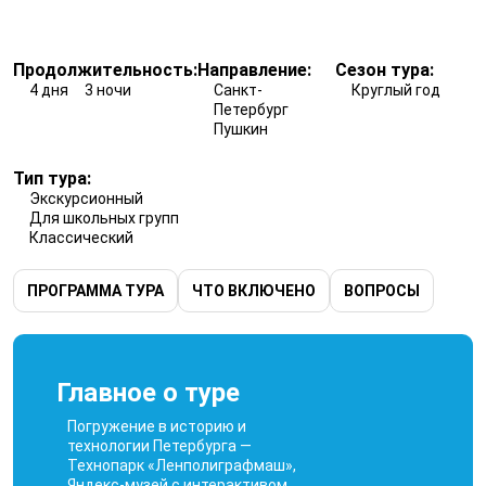
Продолжительность:
Направление:
Сезон тура:
4 дня
3 ночи
Санкт-
Круглый год
Петербург
Пушкин
Тип тура:
Экскурсионный
Для школьных групп
Классический
ПРОГРАММА ТУРА
ЧТО ВКЛЮЧЕНО
ВОПРОСЫ
Главное о туре
Погружение в историю и
технологии Петербурга —
Технопарк «Ленполиграфмаш»,
Яндекс-музей с интерактивом