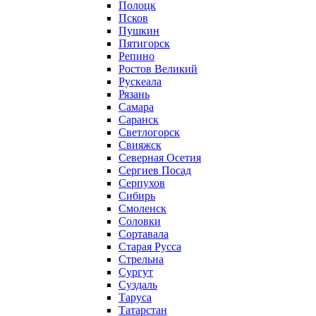
Полоцк
Псков
Пушкин
Пятигорск
Репино
Ростов Великий
Рускеала
Рязань
Самара
Саранск
Светлогорск
Свияжск
Северная Осетия
Сергиев Посад
Серпухов
Сибирь
Смоленск
Соловки
Сортавала
Старая Русса
Стрельна
Сургут
Суздаль
Таруса
Татарстан