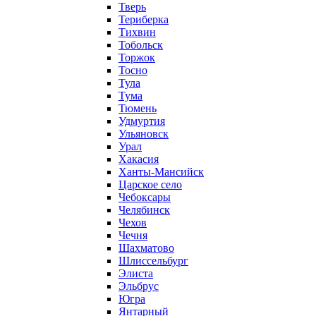
Тверь
Териберка
Тихвин
Тобольск
Торжок
Тосно
Тула
Тума
Тюмень
Удмуртия
Ульяновск
Урал
Хакасия
Ханты-Мансийск
Царское село
Чебоксары
Челябинск
Чехов
Чечня
Шахматово
Шлиссельбург
Элиста
Эльбрус
Югра
Янтарный