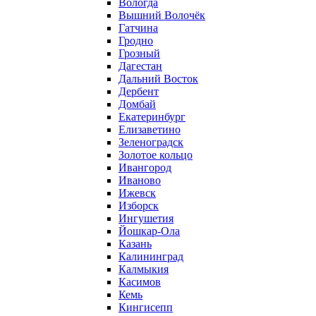
Вологда
Вышний Волочёк
Гатчина
Гродно
Грозный
Дагестан
Дальний Восток
Дербент
Домбай
Екатеринбург
Елизаветино
Зеленоградск
Золотое кольцо
Ивангород
Иваново
Ижевск
Изборск
Ингушетия
Йошкар-Ола
Казань
Калининград
Калмыкия
Касимов
Кемь
Кингисепп