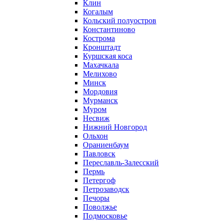
Клин
Когалым
Кольский полуостров
Константиново
Кострома
Кронштадт
Куршская коса
Махачкала
Мелихово
Минск
Мордовия
Мурманск
Муром
Несвиж
Нижний Новгород
Ольхон
Ораниенбаум
Павловск
Переславль-Залесский
Пермь
Петергоф
Петрозаводск
Печоры
Поволжье
Подмосковье