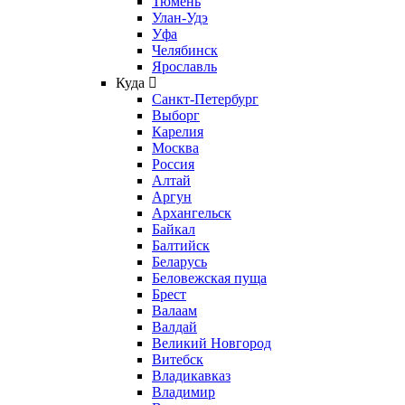
Тюмень
Улан-Удэ
Уфа
Челябинск
Ярославль
Куда
Санкт-Петербург
Выборг
Карелия
Москва
Россия
Алтай
Аргун
Архангельск
Байкал
Балтийск
Беларусь
Беловежская пуща
Брест
Валаам
Валдай
Великий Новгород
Витебск
Владикавказ
Владимир