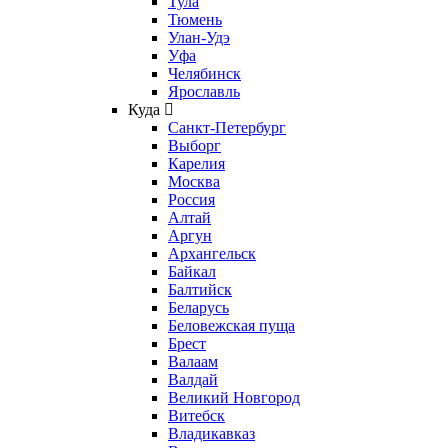
Тула
Тюмень
Улан-Удэ
Уфа
Челябинск
Ярославль
Куда
Санкт-Петербург
Выборг
Карелия
Москва
Россия
Алтай
Аргун
Архангельск
Байкал
Балтийск
Беларусь
Беловежская пуща
Брест
Валаам
Валдай
Великий Новгород
Витебск
Владикавказ