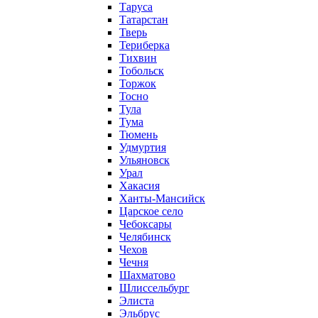
Таруса
Татарстан
Тверь
Териберка
Тихвин
Тобольск
Торжок
Тосно
Тула
Тума
Тюмень
Удмуртия
Ульяновск
Урал
Хакасия
Ханты-Мансийск
Царское село
Чебоксары
Челябинск
Чехов
Чечня
Шахматово
Шлиссельбург
Элиста
Эльбрус