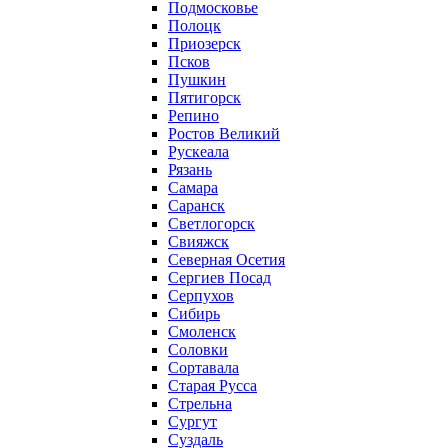
Подмосковье
Полоцк
Приозерск
Псков
Пушкин
Пятигорск
Репино
Ростов Великий
Рускеала
Рязань
Самара
Саранск
Светлогорск
Свияжск
Северная Осетия
Сергиев Посад
Серпухов
Сибирь
Смоленск
Соловки
Сортавала
Старая Русса
Стрельна
Сургут
Суздаль