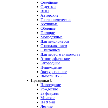
Семейные
С детьми
ВИП
Авторские
Гастрономические
Активные
Сборные
Горящие
Молодежные
Для пенсионеров
С проживанием
С питанием
Для первого знакомства
Этнографические
Загородные
Пешеходные
Экскурсионные
Выбери ВУЗ
Праздники
Новогодние
Рождество
23 февраля
Майские
На 9 мая
Летние