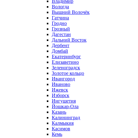
Владимир
Вологда
Вышний Волочёк
Гатчина
Гродно
Грозный
Дагестан
Дальний Восток
Дербент
Домбай
Екатеринбург
Елизаветино
Зеленоградск
Золотое кольцо
Ивангород
Иваново
Ижевск
Изборск
Ингушетия
Йошкар-Ола
Казань
Калининград
Калмыкия
Касимов
Кемь