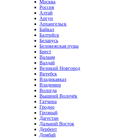
Москва
Россия
Алтай
Аргун
Архангельск
Байкал
Балтийск
Беларусь
Беловежская пуща
Брест
Валаам
Валдай
Великий Новгород
Витебск
Владикавказ
Владимир
Вологда
Вышний Волочёк
Гатчина
Гродно
Грозный
Дагестан
Дальний Восток
Дербент
Домбай