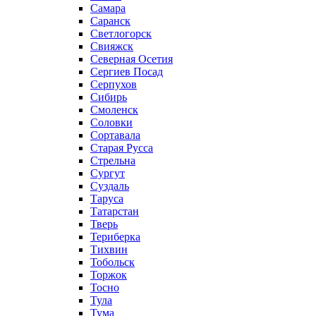
Самара
Саранск
Светлогорск
Свияжск
Северная Осетия
Сергиев Посад
Серпухов
Сибирь
Смоленск
Соловки
Сортавала
Старая Русса
Стрельна
Сургут
Суздаль
Таруса
Татарстан
Тверь
Териберка
Тихвин
Тобольск
Торжок
Тосно
Тула
Тума