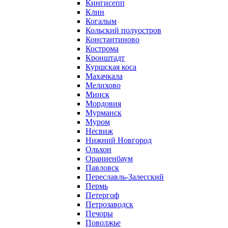
Кингисепп
Клин
Когалым
Кольский полуостров
Константиново
Кострома
Кронштадт
Куршская коса
Махачкала
Мелихово
Минск
Мордовия
Мурманск
Муром
Несвиж
Нижний Новгород
Ольхон
Ораниенбаум
Павловск
Переславль-Залесский
Пермь
Петергоф
Петрозаводск
Печоры
Поволжье