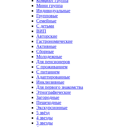
Комфорт группа
Мини группа
Индивидуальные
Групповые
Семейные
С детьми
ВИП
Авторские
Гастрономические
Активные
Сборные
Молодежные
Для пенсионеров
С проживанием
С питанием
Адаптированные
Инклюзивные
Для первого знакомства
Этнографические
Загородные
Пешеходные
Экскурсионные
5 звёзд
4 звезды
3 звезды