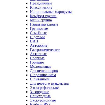
Праздничные
Классические
Национальные маршруты
Комфорт группа
Мини группа
Индивидуальные
Групповые
Семейные
С детьми
ВИП
Авторские
Гастрономические
Активные
Сборные
Горящие
Молодежные
Для пенсионеров
С проживанием
С питанием
Для первого знакомства
Этнографические
Загородные
Пешеходные
Экскурсионные
Выбери ВУЗ