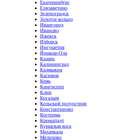
Екатеринбург
Елизаветино
Зеленоградск
Золотое кольцо
Ивангород
Иваново
Ижевск
Изборск
Ингушетия
Йошкар-Ола
Казань
Калининград
Калмыкия
Касимов
Кемь
Кингисепп
Клин
Когалым
Кольский полуостров
Константиново
Кострома
Кронштадт
Куршская коса
Махачкала
Мелихово