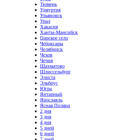
Тюмень
Удмуртия
Ульяновск
Урал
Хакасия
Ханты-Мансийск
Царское село
Чебоксары
Челябинск
Чехов
Чечня
Шахматово
Шлиссельбург
Элиста
Эльбрус
Югра
Янтарный
Ярославль
Ясная Поляна
2 дня
3 дня
4 дня
5 дней
6 дней
7 дней