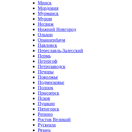
Минск
Мордовия
Мурманск
Муром
Несвиж
Нижний Новгород
Ольхон
Ораниенбаум
Павловск
Переславль-Залесский
Пермь
Петергоф
Петрозаводск
Печоры
Поволжье
Подмосковье
Полоцк
Приозерск
Псков
Пушкин
Пятигорск
Репино
Ростов Великий
Рускеала
Рязань