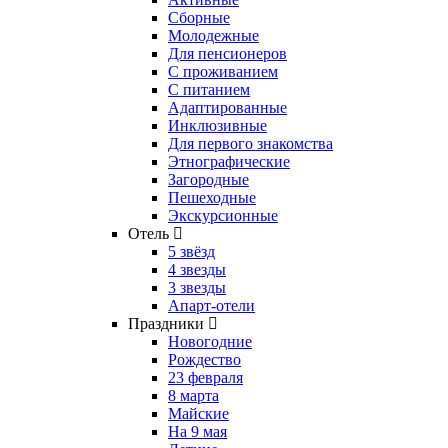
Сборные
Молодежные
Для пенсионеров
С проживанием
С питанием
Адаптированные
Инклюзивные
Для первого знакомства
Этнографические
Загородные
Пешеходные
Экскурсионные
Отель
5 звёзд
4 звезды
3 звезды
Апарт-отели
Праздники
Новогодние
Рождество
23 февраля
8 марта
Майские
На 9 мая