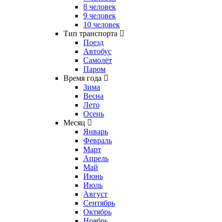
8 человек
9 человек
10 человек
Тип транспорта
Поезд
Автобус
Самолёт
Паром
Время года
Зима
Весна
Лето
Осень
Месяц
Январь
Февраль
Март
Апрель
Май
Июнь
Июль
Август
Сентябрь
Октябрь
Ноябрь