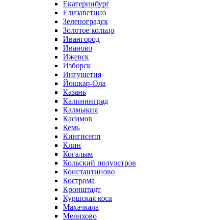
Екатеринбург
Елизаветино
Зеленоградск
Золотое кольцо
Ивангород
Иваново
Ижевск
Изборск
Ингушетия
Йошкар-Ола
Казань
Калининград
Калмыкия
Касимов
Кемь
Кингисепп
Клин
Когалым
Кольский полуостров
Константиново
Кострома
Кронштадт
Куршская коса
Махачкала
Мелихово