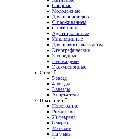
Сборные
Молодежные
Для пенсионеров
С проживанием
С питанием
Адаптированные
Инклюзивные
Для первого знакомства
Этнографические
Загородные
Пешеходные
Экскурсионные
Отель
5 звёзд
4 звезды
3 звезды
Апарт-отели
Праздники
Новогодние
Рождество
23 февраля
8 марта
Майские
На 9 мая