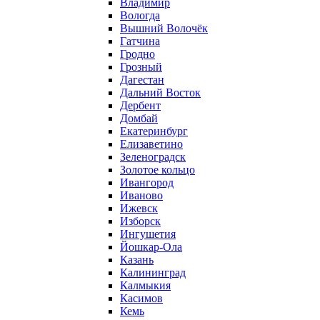
Владимир
Вологда
Вышний Волочёк
Гатчина
Гродно
Грозный
Дагестан
Дальний Восток
Дербент
Домбай
Екатеринбург
Елизаветино
Зеленоградск
Золотое кольцо
Ивангород
Иваново
Ижевск
Изборск
Ингушетия
Йошкар-Ола
Казань
Калининград
Калмыкия
Касимов
Кемь