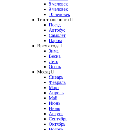
8 человек
9 человек
10 человек
Тип транспорта
Поезд
Автобус
Самолёт
Паром
Время года
Зима
Весна
Лето
Осень
Месяц
Январь
Февраль
Март
Апрель
Май
Июнь
Июль
Август
Сентябрь
Октябрь
Ноябрь