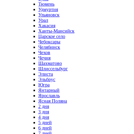
Тюмень
Удмуртия
Ульяновск
Урал
Хакасия
Ханты-Мансийск
Царское село
Чебоксары
Челябинск
Чехов
Чечня
Шахматово
Шлиссельбург
Элиста
Эльбрус
Югра
Янтарный
Ярославль
Ясная Поляна
2 дня
3 дня
4 дня
5 дней
6 дней
7 дней