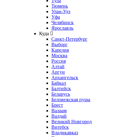
Тула
Тюмень
Улан-Удэ
Уфа
Челябинск
Ярославль
Куда
Санкт-Петербург
Выборг
Карелия
Москва
Россия
Алтай
Аргун
Архангельск
Байкал
Балтийск
Беларусь
Беловежская пуща
Брест
Валаам
Валдай
Великий Новгород
Витебск
Владикавказ