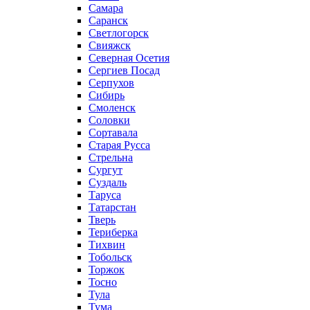
Самара
Саранск
Светлогорск
Свияжск
Северная Осетия
Сергиев Посад
Серпухов
Сибирь
Смоленск
Соловки
Сортавала
Старая Русса
Стрельна
Сургут
Суздаль
Таруса
Татарстан
Тверь
Териберка
Тихвин
Тобольск
Торжок
Тосно
Тула
Тума