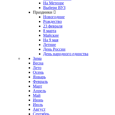
На Метеоре
Выбери ВУЗ
Праздники
Новогодние
Рождество
23 февраля
8 марта
Майские
На 9 мая
Летние
День России
День народного единства
Зима
Весна
Лето
Осень
Январь
Февраль
Март
Апрель
Май
Июнь
Июль
Август
Сентябрь