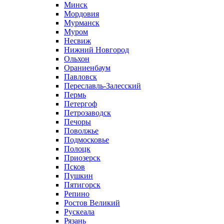
Минск
Мордовия
Мурманск
Муром
Несвиж
Нижний Новгород
Ольхон
Ораниенбаум
Павловск
Переславль-Залесский
Пермь
Петергоф
Петрозаводск
Печоры
Поволжье
Подмосковье
Полоцк
Приозерск
Псков
Пушкин
Пятигорск
Репино
Ростов Великий
Рускеала
Рязань