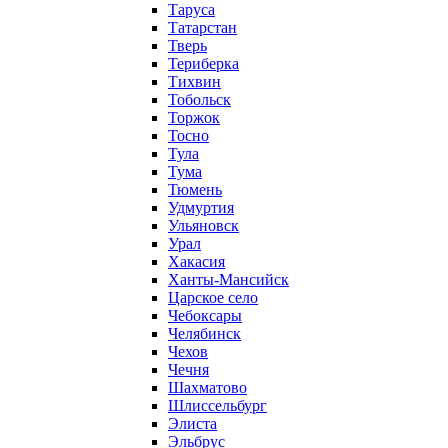
Таруса
Татарстан
Тверь
Териберка
Тихвин
Тобольск
Торжок
Тосно
Тула
Тума
Тюмень
Удмуртия
Ульяновск
Урал
Хакасия
Ханты-Мансийск
Царское село
Чебоксары
Челябинск
Чехов
Чечня
Шахматово
Шлиссельбург
Элиста
Эльбрус