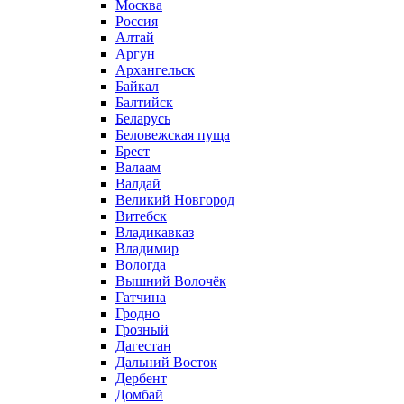
Москва
Россия
Алтай
Аргун
Архангельск
Байкал
Балтийск
Беларусь
Беловежская пуща
Брест
Валаам
Валдай
Великий Новгород
Витебск
Владикавказ
Владимир
Вологда
Вышний Волочёк
Гатчина
Гродно
Грозный
Дагестан
Дальний Восток
Дербент
Домбай