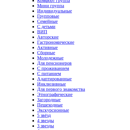
Комфорт группа
Мини группа
Индивидуальные
Групповые
Семейные
С детьми
ВИП
Авторские
Гастрономические
Активные
Сборные
Молодежные
Для пенсионеров
С проживанием
С питанием
Адаптированные
Инклюзивные
Для первого знакомства
Этнографические
Загородные
Пешеходные
Экскурсионные
5 звёзд
4 звезды
3 звезды