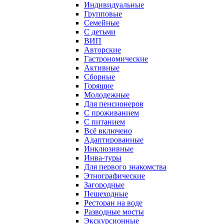
Индивидуальные
Групповые
Семейные
С детьми
ВИП
Авторские
Гастрономические
Активные
Сборные
Горящие
Молодежные
Для пенсионеров
С проживанием
С питанием
Всё включено
Адаптированные
Инклюзивные
Инва-туры
Для первого знакомства
Этнографические
Загородные
Пешеходные
Ресторан на воде
Разводные мосты
Экскурсионные