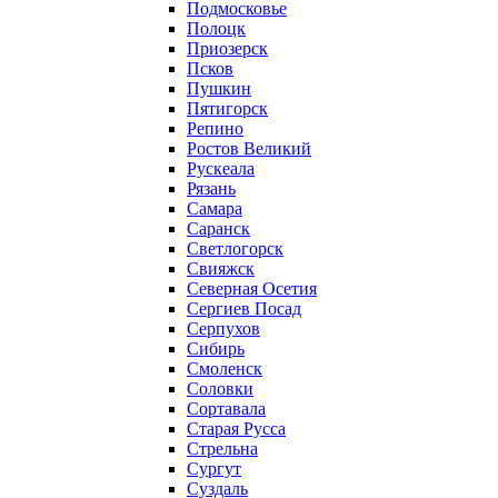
Подмосковье
Полоцк
Приозерск
Псков
Пушкин
Пятигорск
Репино
Ростов Великий
Рускеала
Рязань
Самара
Саранск
Светлогорск
Свияжск
Северная Осетия
Сергиев Посад
Серпухов
Сибирь
Смоленск
Соловки
Сортавала
Старая Русса
Стрельна
Сургут
Суздаль