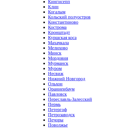
Кингисепп
Клин
Когалым
Кольский полуостров
Константиново
Кострома
Кронштадт
Куршская коса
Махачкала
Мелихово
Минск
Мордовия
Мурманск
Муром
Несвиж
Нижний Новгород
Ольхон
Ораниенбаум
Павловск
Переславль-Залесский
Пермь
Петергоф
Петрозаводск
Печоры
Поволжье