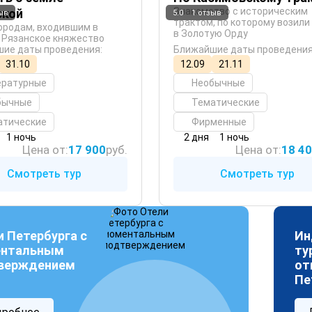
Знакомство с историческим
ской
ыв
5.0
1 отзыв
трактом, по которому возили
городам, входившим в
в Золотую Орду
 Рязанское княжество
ие даты проведения:
Ближайшие даты проведения
31.10
12.09
21.11
ературные
Необычные
бычные
Тематические
атические
Фирменные
1 ночь
2 дня
1 ночь
Цена от:
17 900
руб.
Цена от:
18 4
Смотреть тур
Смотреть тур
и Петербурга с
Ин
нтальным
ту
верждением
от
Пе