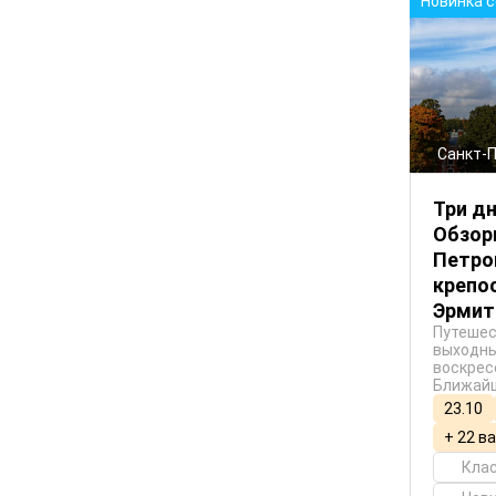
Новинка 
Санкт-
Три дн
Обзор
Петро
крепос
Эрми
Путешес
выходны
воскрес
Ближайш
23.10
+ 22 в
Кла