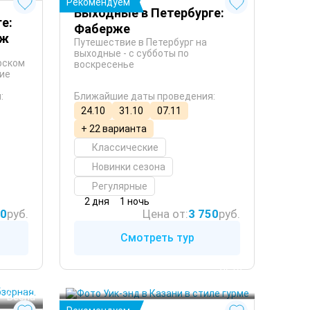
Рекомендуем
Выходные в Петербурге:
е:
Фаберже
аж
Путешествие в Петербург на
выходные - с субботы по
рском
воскресенье
ние
:
Ближайшие даты проведения:
24.10
31.10
07.11
+ 22 варианта
Классические
Новинки сезона
Регулярные
2 дня
1 ночь
50
руб.
Цена от:
3 750
руб.
Смотреть тур
 Лето
Казань
 Осень
 Зима
Поволжье
 Весна
 Осень
 Весна