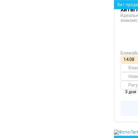
Хит прод
Хиты 
Идеальн
знакомс
Ближайш
14.08
Кла
Нови
Рег
3 дня
Санкт-
Шлиссе
Орание