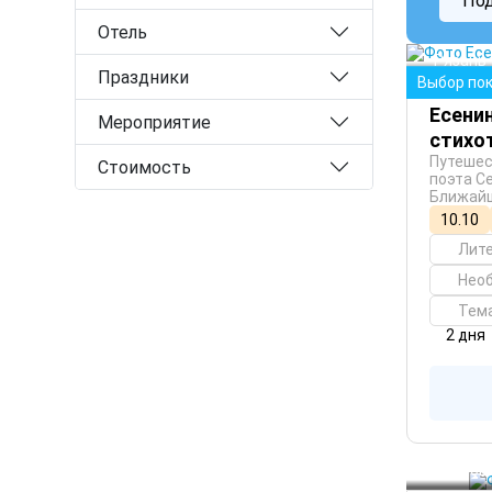
По
Отель
Рязань
Праздники
Выбор по
Есенин
Мероприятие
стихо
Путешес
Стоимость
поэта С
Ближайш
10.10
Лит
Нео
Тем
2 дня
Санкт-
Петерг
Павлов