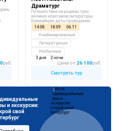
Драматург
 дань
Путешествие на родины трёх
великих классиков литературы
:
Ближайшие даты проведения:
14.08
18.09
06.11
Комбинированные
Литературные
Необычные
3 дня
2 ночи
00
руб.
Цена от:
26 100
руб.
Смотреть тур
дивидуальные
ры и экскурсии:
крой свой
тербург