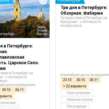
сезона
Рекомендуем
Три дня в Петербурге:
Обзорная. Фаберже
Путешествие в Петербург на
выходные - с пятницы по
воскресенье
 Зима
 Осень
Петербург
 Весна
я в Петербурге:
ная.
павловская
ть. Царское Село.
таж
твие в Петербург на
Ближайшие даты проведения
е - с пятницы по
23.10
30.10
06.11
енье
ие даты проведения:
+ 22 варианта
30.10
06.11
Классические
арианта
Новинки сезона
ссические
Регулярные