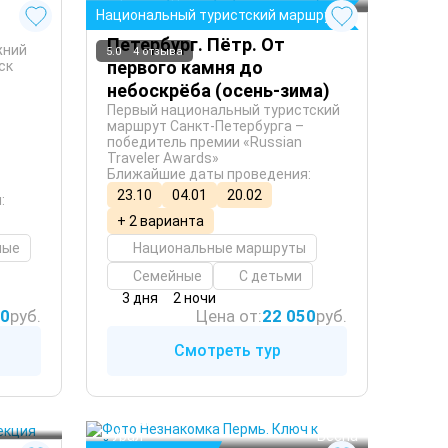
Национальный туристский маршрут
Петербург. Пётр. От
жний
5.0
4 отзыва
первого камня до
ск
небоскрёба (осень-зима)
Первый национальный туристский
маршрут Санкт-Петербурга –
победитель премии «Russian
Traveler Awards»
Ближайшие даты проведения:
23.10
04.01
20.02
:
+ 2 варианта
ные
Национальные маршруты
Семейные
С детьми
3 дня
2 ночи
00
руб.
Цена от:
22 050
руб.
Смотреть тур
Пермь
глый год
 Лето
Урал
 Весна