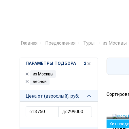
Главная
Предложения
Туры
из Москвы
ПАРАМЕТРЫ ПОДБОРА
2
из Москвы
весной
Сортирова
Цена от (взрослый), руб:
от
до
Рязань
Хит прод
Повес