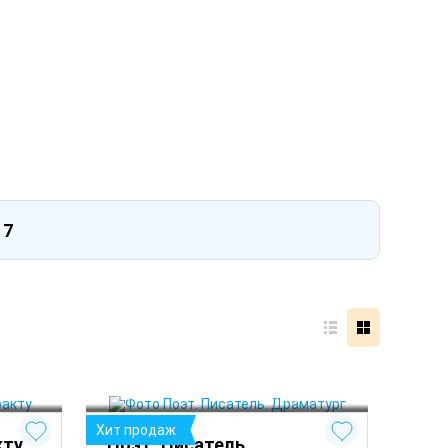
17
Рязань
Тула
Чехов
глый год
 Круглый год
Хит продаж
кту
Поэт. Писатель.