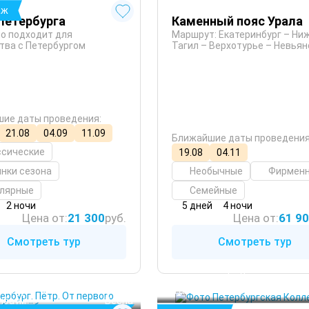
аж
Петербурга
Каменный пояс Урала
о подходит для
Маршрут: Екатеринбург – Ни
тва с Петербургом
Тагил – Верхотурье – Невьян
ие даты проведения:
21.08
04.09
11.09
Ближайшие даты проведения
ссические
19.08
04.11
нки сезона
Необычные
Фирмен
улярные
Семейные
2 ночи
5 дней
4 ночи
Цена от:
21 300
руб.
Цена от:
61 9
Смотреть тур
Смотреть тур
Санкт-Петербург
Петербург
Петергоф
 Лето
льбург
Гатчина
 Кру
 Осень
нбаум
 Весна