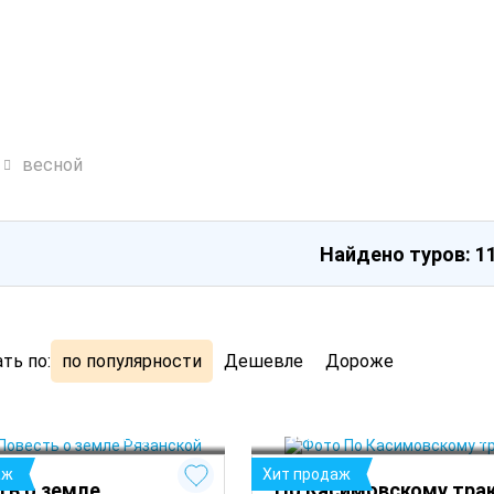
весной
Найдено туров: 1
ть по:
по популярности
Дешевле
Дороже
Касимов
Рязань
 Круглый год
 Кру
аж
Хит продаж
ть о земле
По Касимовскому тра