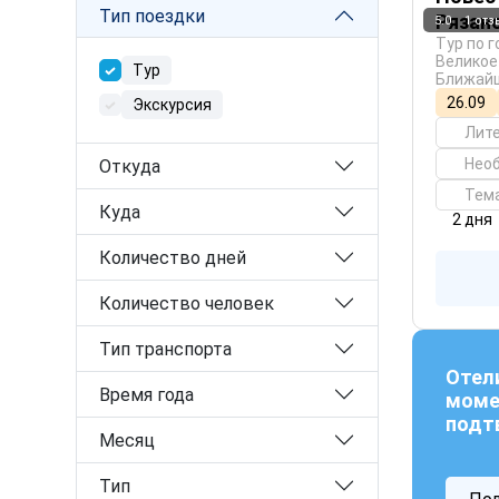
Тип поездки
Рязан
5.0
1 отз
Тур по 
Великое
Тур
Ближайш
26.09
Экскурсия
Лит
Нео
Откуда
Тем
Куда
2 дня
Количество дней
Количество человек
Тип транспорта
Отел
Время года
моме
подт
Месяц
Тип