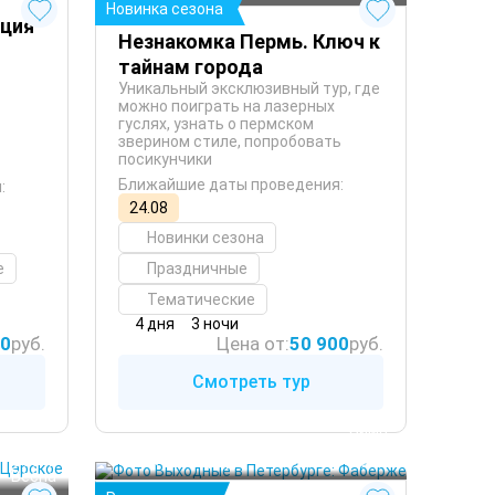
Новинка сезона
кция
Незнакомка Пермь. Ключ к
тайнам города
Уникальный эксклюзивный тур, где
можно поиграть на лазерных
гуслях, узнать о пермском
зверином стиле, попробовать
посикунчики
Ближайшие даты проведения:
:
24.08
Новинки сезона
е
Праздничные
Тематические
4 дня
3 ночи
00
руб.
Цена от:
50 900
руб.
Смотреть тур
 Зима
 Осень
 Зима
Санкт-Петербург
 Весна
 Осень
 Весна