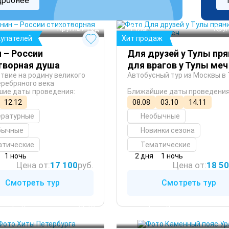
дробнее
Тула
 Круглый год
 Кру
купателей
Хит продаж
 – России
Для друзей у Тулы пря
творная душа
для врагов у Тулы меч
твие на родину великого
Автобусный тур из Москвы в 
еребряного века
ие даты проведения:
Ближайшие даты проведения
12.12
08.08
03.10
14.11
ературные
Необычные
бычные
Новинки сезона
атические
Тематические
1 ночь
2 дня
1 ночь
Цена от:
17 100
руб.
Цена от:
18 5
Смотреть тур
Смотреть тур
Петербург
Екатеринбург
 Лето
оф
Нижний Тагил
 Осень
ск
Верхотурье
 Весна
 Кру