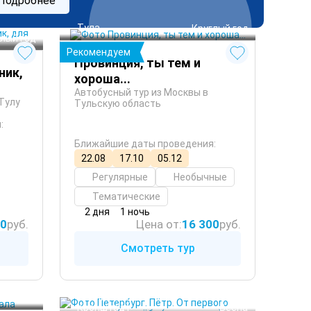
Подробнее
Тула
 Круглый год
глый год
Рекомендуем
Провинция, ты тем и
ник,
хороша...
Автобусный тур из Москвы в
Тулу
Тульскую область
:
Ближайшие даты проведения:
22.08
17.10
05.12
Регулярные
Необычные
Тематические
2 дня
1 ночь
00
руб.
Цена от:
16 300
руб.
Смотреть тур
Санкт-Петербург
 Зима
Ораниенбаум
глый год
 Осень
Кронштадт
 Весна