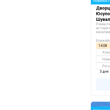
Новинка 
Дворц
Юсупо
Шувал
Романти
историч
каналам
Ближайш
14.08
Кла
Нови
Рег
3 дня