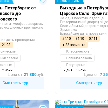
сезона
Рекомендуем
ы Петербурга: от
Выходные в Петербург
вского до
Царское Село. Эрмит
За 2 дня посетим 2 дворца:
овского
Екатерининский дворец в Ца
чная атмосфера дворцов,
Селе и Зимний дворец – зда
еских улочек и прогулок по
Эрмитажа
Ближайшие даты проведения
24.10
31.10
07.11
ие даты проведения:
21.08
+ 22 варианта
ссические
Классические
нки сезона
Новинки сезона
улярные
Регулярные
2 ночи
2 дня
1 ночь
Цена от:
21 300
руб.
Цена от:
7 2
Смотреть тур
Смотреть тур
Санкт-Петербург