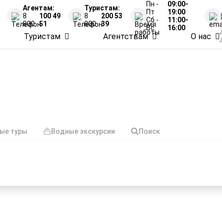
Пн -
09:00-
Агентам:
Туристам:
Пт
19:00
8
100 49
8
200 53
Сб -
11:00-
800
51
800
39
Вс
16:00
Туристам
Агентствам
О нас
Туры из Москвы весно
ые туры
Водные экскурсии
Поиск
нными партнёрами, обеспечивая
60+ проверенных
шествий
маршрутов по России