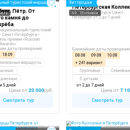
ьный туристский маршрут
Хит продаж
Петербургская Колле
ург. Пётр. От
Классический тур в Санкт-
зывов
5.0
15 отзывов
го камня до
Петербург от 2 до 7 дней
крёба
национальный туристский
 Санкт-Петербурга –
ель премии «Russian
 Awards»
ие даты проведения:
Ближайшие даты проведения
18.09
08.08
09.08
10.08
иональные маршруты
+ 241 вариант
бычные
Групповые
Семейны
здничные
С детьми
ли 5 дней
от 2 до 7 дней
Цена от:
20 000
руб.
Цена от:
7 1
Смотреть тур
Смотреть тур
Петербург
 Лето
 Осень
а
Санкт-Петербург
 Весна