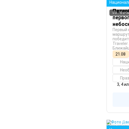
Национал
Петерб
5.0
6 от
перво
небос
Первый 
маршрут
победит
Traveler
Ближайш
21.08
Нац
Нео
Пра
3, 4 и
Санкт-
Выборг
Гатчин