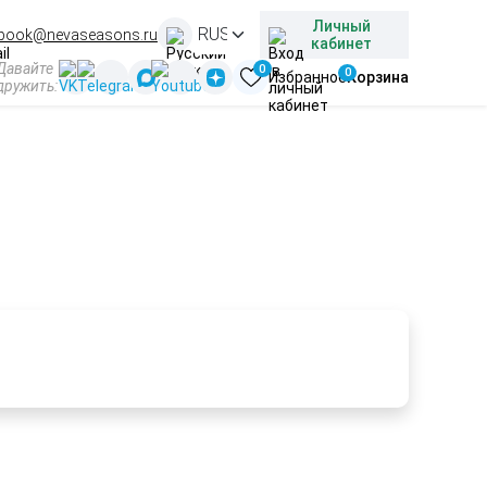
Личный
book@nevaseasons.ru
кабинет
Давайте
0
0
Избранное
Корзина
дружить:
й
Подбираем и организуем туры под ваши интересы и
предпочтения любой сложности