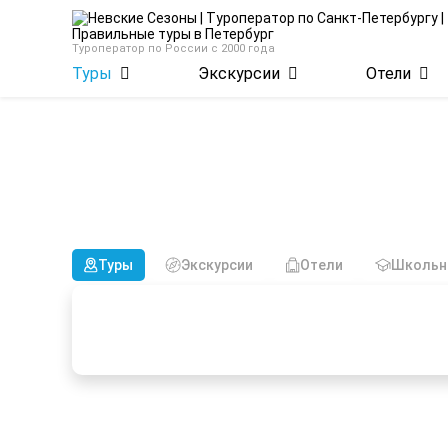
Туроператор по России с 2000 года
Туры
Экскурсии
Отели
Туры
Экскурсии
Отели
Школьн
Более 26 лет организуем
Работаем с провере
ваши путешествия
выгодные цены путе