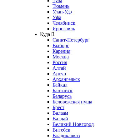
Тула
Тюмень
Улан-Удэ
Уфа
Челябинск
Ярославль
Куда
Санкт-Петербург
Выборг
Карелия
Москва
Россия
Алтай
Аргун
Архангельск
Байкал
Балтийск
Беларусь
Беловежская пуща
Брест
Валаам
Валдай
Великий Новгород
Витебск
Владикавказ