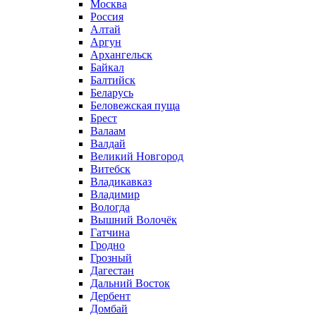
Москва
Россия
Алтай
Аргун
Архангельск
Байкал
Балтийск
Беларусь
Беловежская пуща
Брест
Валаам
Валдай
Великий Новгород
Витебск
Владикавказ
Владимир
Вологда
Вышний Волочёк
Гатчина
Гродно
Грозный
Дагестан
Дальний Восток
Дербент
Домбай