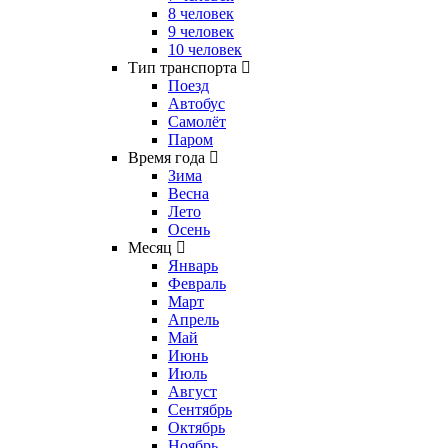
8 человек
9 человек
10 человек
Тип транспорта
Поезд
Автобус
Самолёт
Паром
Время года
Зима
Весна
Лето
Осень
Месяц
Январь
Февраль
Март
Апрель
Май
Июнь
Июль
Август
Сентябрь
Октябрь
Ноябрь