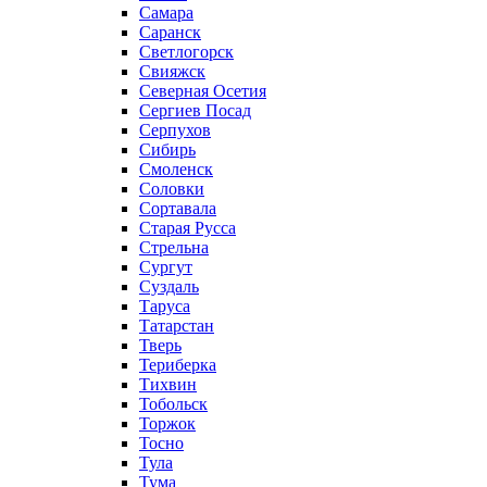
Самара
Саранск
Светлогорск
Свияжск
Северная Осетия
Сергиев Посад
Серпухов
Сибирь
Смоленск
Соловки
Сортавала
Старая Русса
Стрельна
Сургут
Суздаль
Таруса
Татарстан
Тверь
Териберка
Тихвин
Тобольск
Торжок
Тосно
Тула
Тума