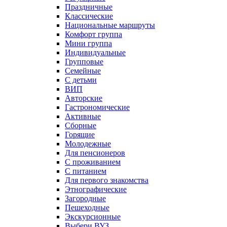
Праздничные
Классические
Национальные маршруты
Комфорт группа
Мини группа
Индивидуальные
Групповые
Семейные
С детьми
ВИП
Авторские
Гастрономические
Активные
Сборные
Горящие
Молодежные
Для пенсионеров
С проживанием
С питанием
Для первого знакомства
Этнографические
Загородные
Пешеходные
Экскурсионные
Выбери ВУЗ