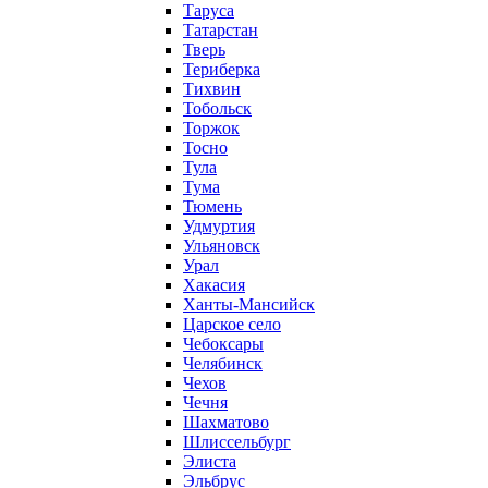
Таруса
Татарстан
Тверь
Териберка
Тихвин
Тобольск
Торжок
Тосно
Тула
Тума
Тюмень
Удмуртия
Ульяновск
Урал
Хакасия
Ханты-Мансийск
Царское село
Чебоксары
Челябинск
Чехов
Чечня
Шахматово
Шлиссельбург
Элиста
Эльбрус