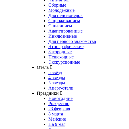
Сборные
Молодежные
Для пенсионеров
С проживанием
С питанием
Адаптированные
Инклюзивные
Для первого знакомства
Этнографические
Загородные
Пешеходные
Экскурсионные
Отель
5 звёзд
4 звезды
3 звезды
Апарт-отели
Праздники
Новогодние
Рождество
23 февраля
8 марта
Майские
На 9 мая