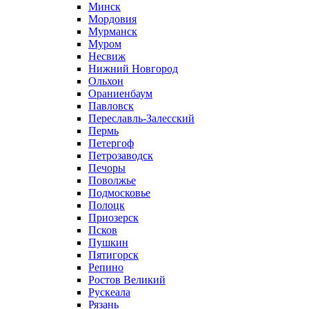
Минск
Мордовия
Мурманск
Муром
Несвиж
Нижний Новгород
Ольхон
Ораниенбаум
Павловск
Переславль-Залесский
Пермь
Петергоф
Петрозаводск
Печоры
Поволжье
Подмосковье
Полоцк
Приозерск
Псков
Пушкин
Пятигорск
Репино
Ростов Великий
Рускеала
Рязань