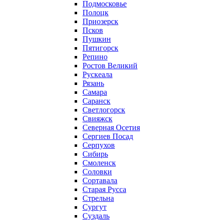
Подмосковье
Полоцк
Приозерск
Псков
Пушкин
Пятигорск
Репино
Ростов Великий
Рускеала
Рязань
Самара
Саранск
Светлогорск
Свияжск
Северная Осетия
Сергиев Посад
Серпухов
Сибирь
Смоленск
Соловки
Сортавала
Старая Русса
Стрельна
Сургут
Суздаль