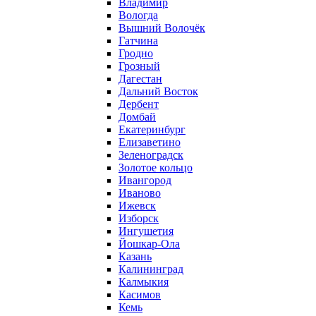
Владимир
Вологда
Вышний Волочёк
Гатчина
Гродно
Грозный
Дагестан
Дальний Восток
Дербент
Домбай
Екатеринбург
Елизаветино
Зеленоградск
Золотое кольцо
Ивангород
Иваново
Ижевск
Изборск
Ингушетия
Йошкар-Ола
Казань
Калининград
Калмыкия
Касимов
Кемь