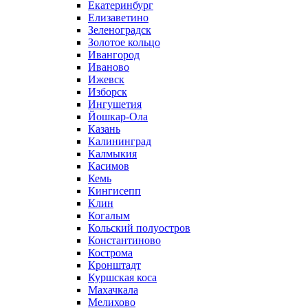
Екатеринбург
Елизаветино
Зеленоградск
Золотое кольцо
Ивангород
Иваново
Ижевск
Изборск
Ингушетия
Йошкар-Ола
Казань
Калининград
Калмыкия
Касимов
Кемь
Кингисепп
Клин
Когалым
Кольский полуостров
Константиново
Кострома
Кронштадт
Куршская коса
Махачкала
Мелихово