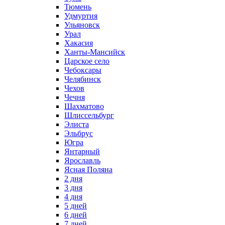
Тюмень
Удмуртия
Ульяновск
Урал
Хакасия
Ханты-Мансийск
Царское село
Чебоксары
Челябинск
Чехов
Чечня
Шахматово
Шлиссельбург
Элиста
Эльбрус
Югра
Янтарный
Ярославль
Ясная Поляна
2 дня
3 дня
4 дня
5 дней
6 дней
7 дней