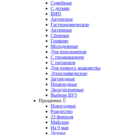
Семейные
С детьми
ВИП
Авторские
Гастрономические
Активные
Сборные
Горящие
Молодежные
Для пенсионеров
С проживанием
С питанием
Для первого знакомства
Этнографические
Загородные
Пешеходные
Экскурсионные
Выбери ВУЗ
Праздники
Новогодние
Рождество
23 февраля
Майские
На 9 мая
Летние