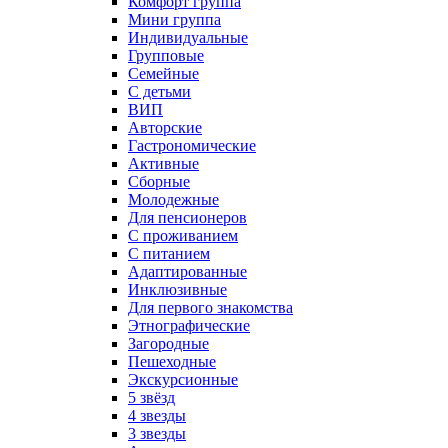
Комфорт группа
Мини группа
Индивидуальные
Групповые
Семейные
С детьми
ВИП
Авторские
Гастрономические
Активные
Сборные
Молодежные
Для пенсионеров
С проживанием
С питанием
Адаптированные
Инклюзивные
Для первого знакомства
Этнографические
Загородные
Пешеходные
Экскурсионные
5 звёзд
4 звезды
3 звезды