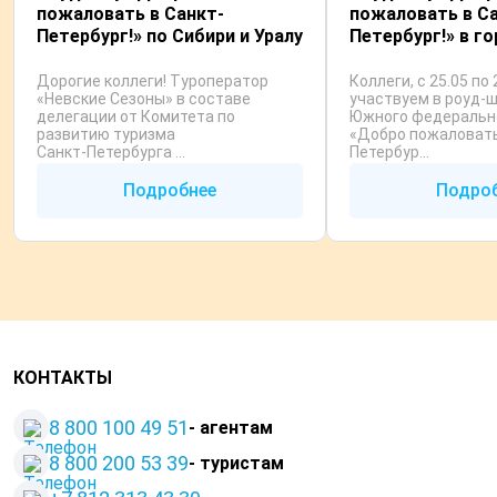
пожаловать в Санкт-
пожаловать в С
Петербург!» по Сибири и Уралу
Петербург!» в г
Дорогие коллеги! Туроператор
Коллеги, с 25.05 по
«Невские Сезоны» в составе
участвуем в роуд-ш
делегации от Комитета по
Южного федерально
развитию туризма
«Добро пожаловать
Санкт‑Петербурга ...
Петербур...
Подробнее
Подро
КОНТАКТЫ
8 800 100 49 51
- агентам
8 800 200 53 39
- туристам