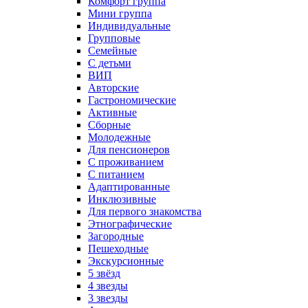
Комфорт группа
Мини группа
Индивидуальные
Групповые
Семейные
С детьми
ВИП
Авторские
Гастрономические
Активные
Сборные
Молодежные
Для пенсионеров
С проживанием
С питанием
Адаптированные
Инклюзивные
Для первого знакомства
Этнографические
Загородные
Пешеходные
Экскурсионные
5 звёзд
4 звезды
3 звезды