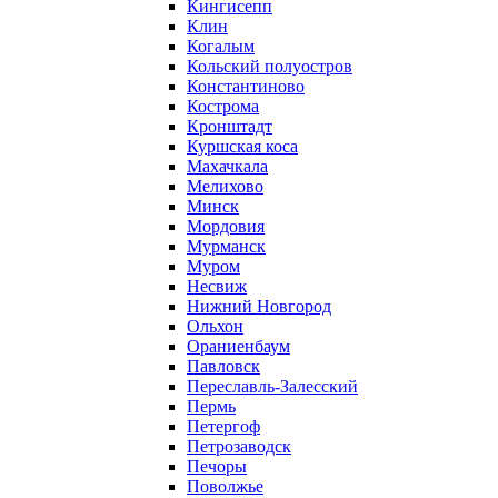
Кингисепп
Клин
Когалым
Кольский полуостров
Константиново
Кострома
Кронштадт
Куршская коса
Махачкала
Мелихово
Минск
Мордовия
Мурманск
Муром
Несвиж
Нижний Новгород
Ольхон
Ораниенбаум
Павловск
Переславль-Залесский
Пермь
Петергоф
Петрозаводск
Печоры
Поволжье