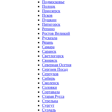
Подмосковье
Полоцк
Приозерск
Псков
Пушкин
Пятигорск
Репино
Ростов Великий
Рускеала
Рязань
Самара
Саранск
Светлогорск
Свияжск
Северная Осетия
Сергиев Посад
Серпухов
Сибирь
Смоленск
Соловки
Сортавала
Старая Русса
Стрельна
Сургут
Суздаль