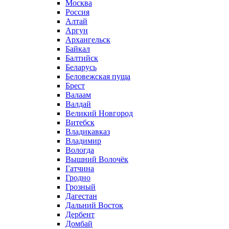
Москва
Россия
Алтай
Аргун
Архангельск
Байкал
Балтийск
Беларусь
Беловежская пуща
Брест
Валаам
Валдай
Великий Новгород
Витебск
Владикавказ
Владимир
Вологда
Вышний Волочёк
Гатчина
Гродно
Грозный
Дагестан
Дальний Восток
Дербент
Домбай