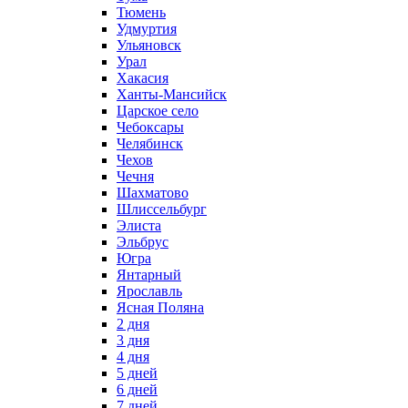
Тюмень
Удмуртия
Ульяновск
Урал
Хакасия
Ханты-Мансийск
Царское село
Чебоксары
Челябинск
Чехов
Чечня
Шахматово
Шлиссельбург
Элиста
Эльбрус
Югра
Янтарный
Ярославль
Ясная Поляна
2 дня
3 дня
4 дня
5 дней
6 дней
7 дней