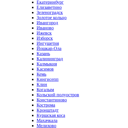
Екатеринбург
Елизаветино
Зеленоградск
Золотое кольцо
Ивангород
Иваново
Ижевск
Изборск
Ингушетия
Йошкар-Ола
Казань
Калининград
Калмыкия
Касимов
Кемь
Кингисепп
Клин
Когалым
Кольский полуостров
Константиново
Кострома
Кронштадт
Куршская коса
Махачкала
Мелихово