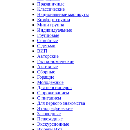
Праздничные
Классические
Национальные маршруты
Комфорт группа
Мини группа
Индивидуальные
Групповые
Семейные
С детьми
ВИП
Авторские
Гастрономические
Активные
Сборные
Горящие
Молодежные
Для пенсионеров
С проживанием
С питанием
Для первого знакомства
Этнографические
Загородные
Пешеходные
Экскурсионные
Выбери ВУЗ