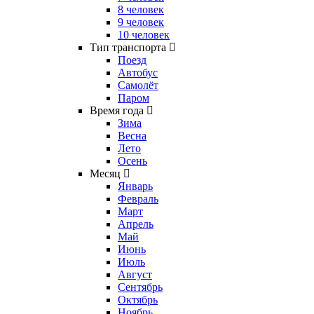
8 человек
9 человек
10 человек
Тип транспорта
Поезд
Автобус
Самолёт
Паром
Время года
Зима
Весна
Лето
Осень
Месяц
Январь
Февраль
Март
Апрель
Май
Июнь
Июль
Август
Сентябрь
Октябрь
Ноябрь