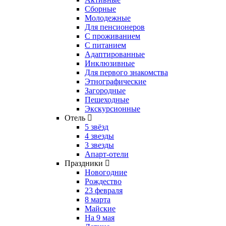
Сборные
Молодежные
Для пенсионеров
С проживанием
С питанием
Адаптированные
Инклюзивные
Для первого знакомства
Этнографические
Загородные
Пешеходные
Экскурсионные
Отель
5 звёзд
4 звезды
3 звезды
Апарт-отели
Праздники
Новогодние
Рождество
23 февраля
8 марта
Майские
На 9 мая