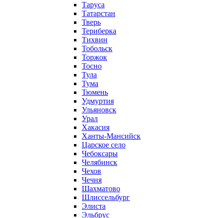
Таруса
Татарстан
Тверь
Териберка
Тихвин
Тобольск
Торжок
Тосно
Тула
Тума
Тюмень
Удмуртия
Ульяновск
Урал
Хакасия
Ханты-Мансийск
Царское село
Чебоксары
Челябинск
Чехов
Чечня
Шахматово
Шлиссельбург
Элиста
Эльбрус