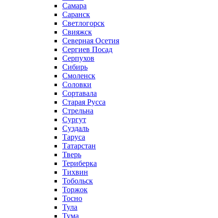
Самара
Саранск
Светлогорск
Свияжск
Северная Осетия
Сергиев Посад
Серпухов
Сибирь
Смоленск
Соловки
Сортавала
Старая Русса
Стрельна
Сургут
Суздаль
Таруса
Татарстан
Тверь
Териберка
Тихвин
Тобольск
Торжок
Тосно
Тула
Тума