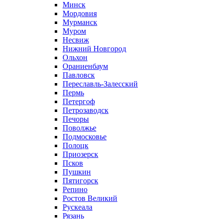
Минск
Мордовия
Мурманск
Муром
Несвиж
Нижний Новгород
Ольхон
Ораниенбаум
Павловск
Переславль-Залесский
Пермь
Петергоф
Петрозаводск
Печоры
Поволжье
Подмосковье
Полоцк
Приозерск
Псков
Пушкин
Пятигорск
Репино
Ростов Великий
Рускеала
Рязань