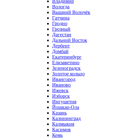
Владимир
Вологда
Вышний Волочёк
Гатчина
Гродно
Грозный
Дагестан
Дальний Восток
Дербент
Домбай
Екатеринбург
Елизаветино
Зеленоградск
Золотое кольцо
Ивангород
Иваново
Ижевск
Изборск
Ингушетия
Йошкар-Ола
Казань
Калининград
Калмыкия
Касимов
Кемь