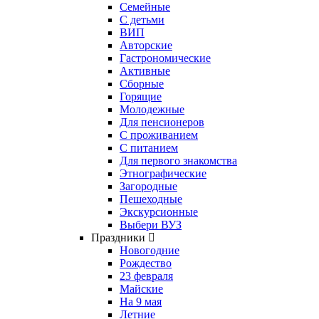
Семейные
С детьми
ВИП
Авторские
Гастрономические
Активные
Сборные
Горящие
Молодежные
Для пенсионеров
С проживанием
С питанием
Для первого знакомства
Этнографические
Загородные
Пешеходные
Экскурсионные
Выбери ВУЗ
Праздники
Новогодние
Рождество
23 февраля
Майские
На 9 мая
Летние