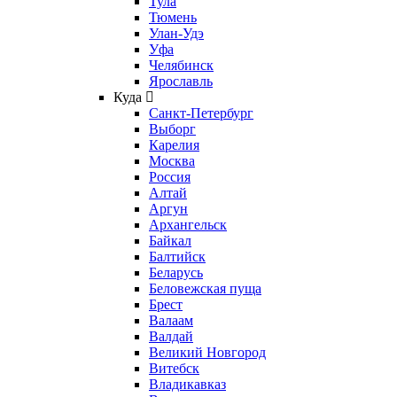
Тула
Тюмень
Улан-Удэ
Уфа
Челябинск
Ярославль
Куда
Санкт-Петербург
Выборг
Карелия
Москва
Россия
Алтай
Аргун
Архангельск
Байкал
Балтийск
Беларусь
Беловежская пуща
Брест
Валаам
Валдай
Великий Новгород
Витебск
Владикавказ