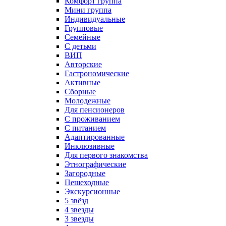
Комфорт группа
Мини группа
Индивидуальные
Групповые
Семейные
С детьми
ВИП
Авторские
Гастрономические
Активные
Сборные
Молодежные
Для пенсионеров
С проживанием
С питанием
Адаптированные
Инклюзивные
Для первого знакомства
Этнографические
Загородные
Пешеходные
Экскурсионные
5 звёзд
4 звезды
3 звезды