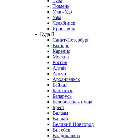
Тула
Тюмень
Улан-Удэ
Уфа
Челябинск
Ярославль
Куда
Санкт-Петербург
Выборг
Карелия
Москва
Россия
Алтай
Аргун
Архангельск
Байкал
Балтийск
Беларусь
Беловежская пуща
Брест
Валаам
Валдай
Великий Новгород
Витебск
Владикавказ