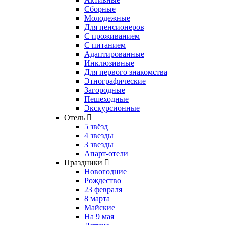
Сборные
Молодежные
Для пенсионеров
С проживанием
С питанием
Адаптированные
Инклюзивные
Для первого знакомства
Этнографические
Загородные
Пешеходные
Экскурсионные
Отель
5 звёзд
4 звезды
3 звезды
Апарт-отели
Праздники
Новогодние
Рождество
23 февраля
8 марта
Майские
На 9 мая