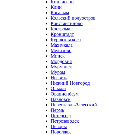
Кингисепп
Клин
Когалым
Кольский полуостров
Константиново
Кострома
Кронштадт
Куршская коса
Махачкала
Мелихово
Минск
Мордовия
Мурманск
Муром
Несвиж
Нижний Новгород
Ольхон
Ораниенбаум
Павловск
Переславль-Залесский
Пермь
Петергоф
Петрозаводск
Печоры
Поволжье