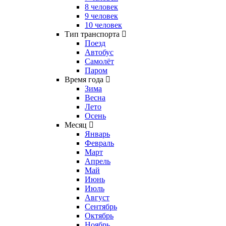
8 человек
9 человек
10 человек
Тип транспорта
Поезд
Автобус
Самолёт
Паром
Время года
Зима
Весна
Лето
Осень
Месяц
Январь
Февраль
Март
Апрель
Май
Июнь
Июль
Август
Сентябрь
Октябрь
Ноябрь