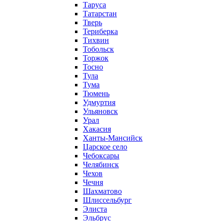
Таруса
Татарстан
Тверь
Териберка
Тихвин
Тобольск
Торжок
Тосно
Тула
Тума
Тюмень
Удмуртия
Ульяновск
Урал
Хакасия
Ханты-Мансийск
Царское село
Чебоксары
Челябинск
Чехов
Чечня
Шахматово
Шлиссельбург
Элиста
Эльбрус