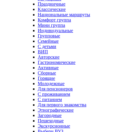
Праздничные
Классические
Национальные маршруты
Комфорт группа
Мини группа
Индивидуальные
Групповые
Семейные
С детьми
ВИП
Авторские
Гастрономические
Активные
Сборные
Горящие
Молодежные
Для пенсионеров
С проживанием
С питанием
Для первого знакомства
Этнографические
Загородные
Пешеходные
Экскурсионные
Выбери ВУЗ