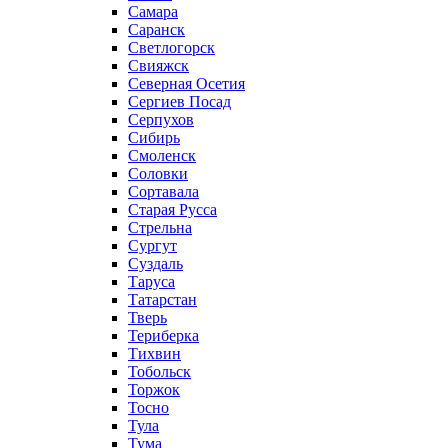
Самара
Саранск
Светлогорск
Свияжск
Северная Осетия
Сергиев Посад
Серпухов
Сибирь
Смоленск
Соловки
Сортавала
Старая Русса
Стрельна
Сургут
Суздаль
Таруса
Татарстан
Тверь
Териберка
Тихвин
Тобольск
Торжок
Тосно
Тула
Тума