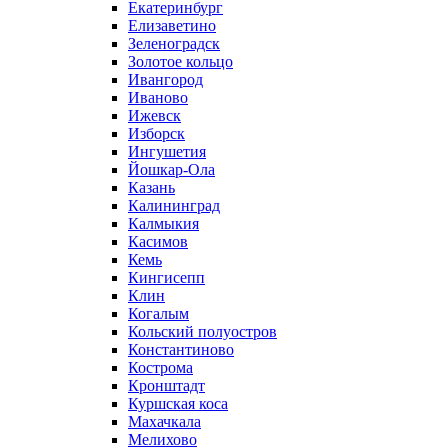
Екатеринбург
Елизаветино
Зеленоградск
Золотое кольцо
Ивангород
Иваново
Ижевск
Изборск
Ингушетия
Йошкар-Ола
Казань
Калининград
Калмыкия
Касимов
Кемь
Кингисепп
Клин
Когалым
Кольский полуостров
Константиново
Кострома
Кронштадт
Куршская коса
Махачкала
Мелихово