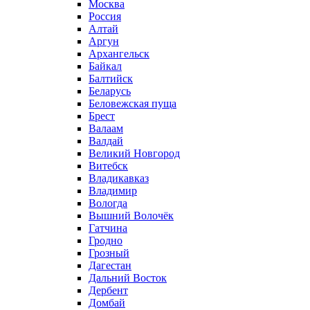
Москва
Россия
Алтай
Аргун
Архангельск
Байкал
Балтийск
Беларусь
Беловежская пуща
Брест
Валаам
Валдай
Великий Новгород
Витебск
Владикавказ
Владимир
Вологда
Вышний Волочёк
Гатчина
Гродно
Грозный
Дагестан
Дальний Восток
Дербент
Домбай