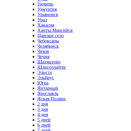
Тюмень
Удмуртия
Ульяновск
Урал
Хакасия
Ханты-Мансийск
Царское село
Чебоксары
Челябинск
Чехов
Чечня
Шахматово
Шлиссельбург
Элиста
Эльбрус
Югра
Янтарный
Ярославль
Ясная Поляна
2 дня
3 дня
4 дня
5 дней
6 дней
7 дней