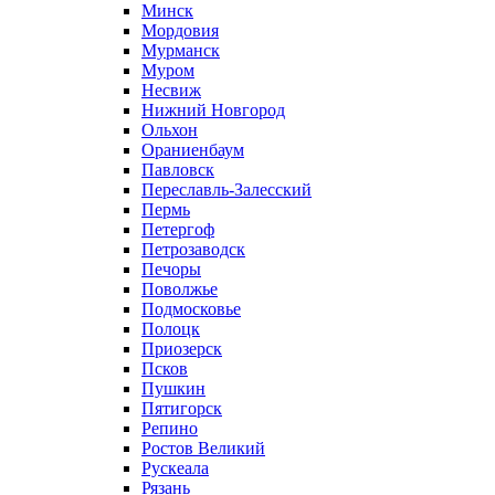
Минск
Мордовия
Мурманск
Муром
Несвиж
Нижний Новгород
Ольхон
Ораниенбаум
Павловск
Переславль-Залесский
Пермь
Петергоф
Петрозаводск
Печоры
Поволжье
Подмосковье
Полоцк
Приозерск
Псков
Пушкин
Пятигорск
Репино
Ростов Великий
Рускеала
Рязань