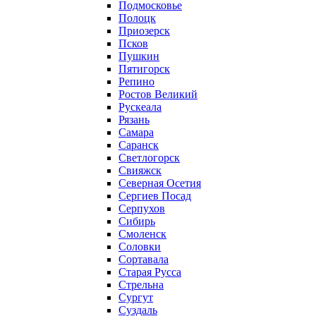
Подмосковье
Полоцк
Приозерск
Псков
Пушкин
Пятигорск
Репино
Ростов Великий
Рускеала
Рязань
Самара
Саранск
Светлогорск
Свияжск
Северная Осетия
Сергиев Посад
Серпухов
Сибирь
Смоленск
Соловки
Сортавала
Старая Русса
Стрельна
Сургут
Суздаль