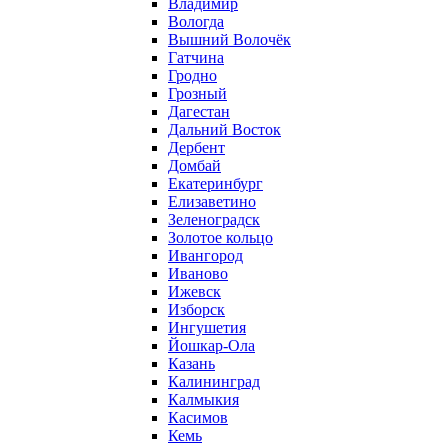
Владимир
Вологда
Вышний Волочёк
Гатчина
Гродно
Грозный
Дагестан
Дальний Восток
Дербент
Домбай
Екатеринбург
Елизаветино
Зеленоградск
Золотое кольцо
Ивангород
Иваново
Ижевск
Изборск
Ингушетия
Йошкар-Ола
Казань
Калининград
Калмыкия
Касимов
Кемь