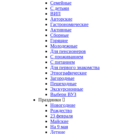
Семейные
С детьми
ВИП
Авторские
Гастрономические
Активные
Сборные
Горящие
Молодежные
Для пенсионеров
С проживанием
С питанием
Для первого знакомства
Этнографические
Загородные
Пешеходные
Экскурсионные
Выбери ВУЗ
Праздники
Новогодние
Рождество
23 февраля
Майские
На 9 мая
Летние