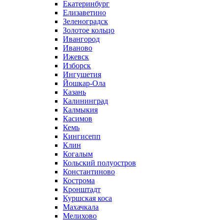
Екатеринбург
Елизаветино
Зеленоградск
Золотое кольцо
Ивангород
Иваново
Ижевск
Изборск
Ингушетия
Йошкар-Ола
Казань
Калининград
Калмыкия
Касимов
Кемь
Кингисепп
Клин
Когалым
Кольский полуостров
Константиново
Кострома
Кронштадт
Куршская коса
Махачкала
Мелихово