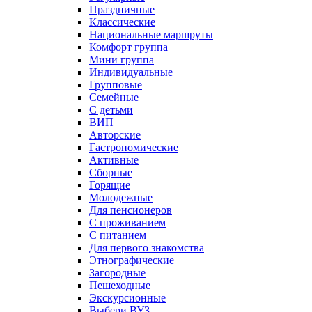
Праздничные
Классические
Национальные маршруты
Комфорт группа
Мини группа
Индивидуальные
Групповые
Семейные
С детьми
ВИП
Авторские
Гастрономические
Активные
Сборные
Горящие
Молодежные
Для пенсионеров
С проживанием
С питанием
Для первого знакомства
Этнографические
Загородные
Пешеходные
Экскурсионные
Выбери ВУЗ