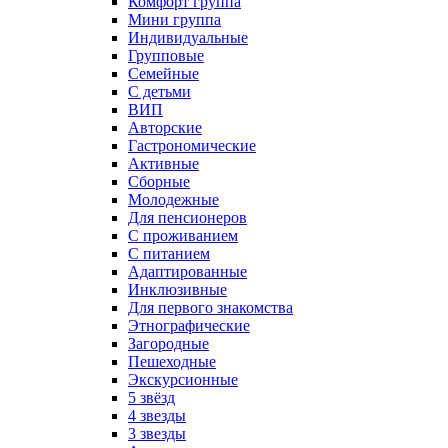
Комфорт группа
Мини группа
Индивидуальные
Групповые
Семейные
С детьми
ВИП
Авторские
Гастрономические
Активные
Сборные
Молодежные
Для пенсионеров
С проживанием
С питанием
Адаптированные
Инклюзивные
Для первого знакомства
Этнографические
Загородные
Пешеходные
Экскурсионные
5 звёзд
4 звезды
3 звезды