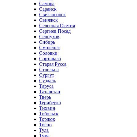
Самара
Саранск
Светлогорск
Свияжск
Северная Осетия
Сергиев Посад
Серпухов
Сибирь
Смоленск
Соловки
Сортавала
Старая Русса
Стрельна
Сургут
Суздаль
Таруса
Татарстан
Тверь
Териберка
Тихвин
Тобольск
Торжок
Тосно
Тула
Тума