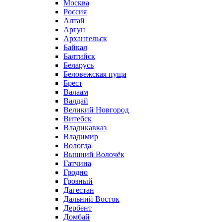
Москва
Россия
Алтай
Аргун
Архангельск
Байкал
Балтийск
Беларусь
Беловежская пуща
Брест
Валаам
Валдай
Великий Новгород
Витебск
Владикавказ
Владимир
Вологда
Вышний Волочёк
Гатчина
Гродно
Грозный
Дагестан
Дальний Восток
Дербент
Домбай