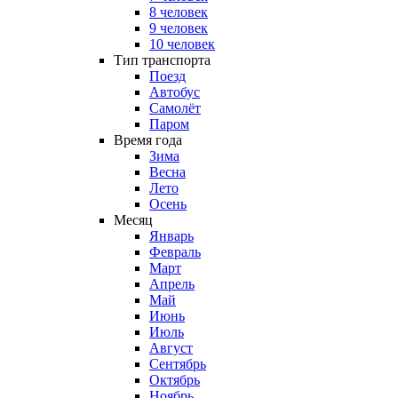
8 человек
9 человек
10 человек
Тип транспорта
Поезд
Автобус
Самолёт
Паром
Время года
Зима
Весна
Лето
Осень
Месяц
Январь
Февраль
Март
Апрель
Май
Июнь
Июль
Август
Сентябрь
Октябрь
Ноябрь