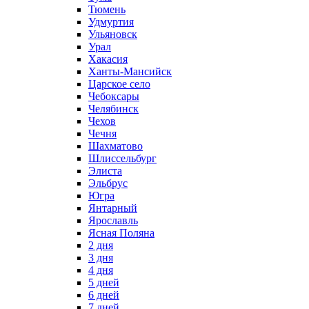
Тюмень
Удмуртия
Ульяновск
Урал
Хакасия
Ханты-Мансийск
Царское село
Чебоксары
Челябинск
Чехов
Чечня
Шахматово
Шлиссельбург
Элиста
Эльбрус
Югра
Янтарный
Ярославль
Ясная Поляна
2 дня
3 дня
4 дня
5 дней
6 дней
7 дней