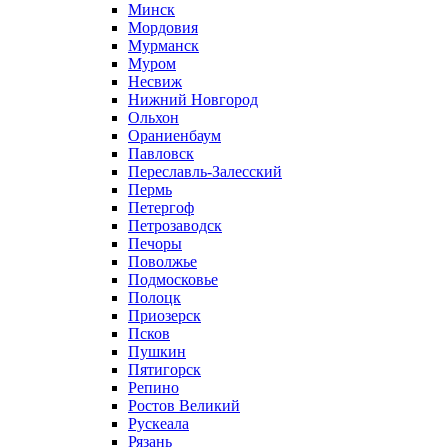
Минск
Мордовия
Мурманск
Муром
Несвиж
Нижний Новгород
Ольхон
Ораниенбаум
Павловск
Переславль-Залесский
Пермь
Петергоф
Петрозаводск
Печоры
Поволжье
Подмосковье
Полоцк
Приозерск
Псков
Пушкин
Пятигорск
Репино
Ростов Великий
Рускеала
Рязань