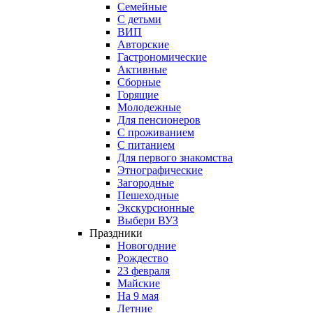
Семейные
С детьми
ВИП
Авторские
Гастрономические
Активные
Сборные
Горящие
Молодежные
Для пенсионеров
С проживанием
С питанием
Для первого знакомства
Этнографические
Загородные
Пешеходные
Экскурсионные
Выбери ВУЗ
Праздники
Новогодние
Рождество
23 февраля
Майские
На 9 мая
Летние