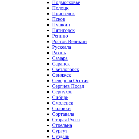
Подмосковье
Полоцк
Приозерск
Псков
Пушкин
Пятигорск
Репино
Ростов Великий
Рускеала
Рязань
Самара
Саранск
Светлогорск
Свияжск
Северная Осетия
Сергиев Посад
Серпухов
Сибирь
Смоленск
Соловки
Сортавала
Старая Русса
Стрельна
Сургут
Суздаль