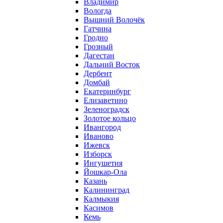
Владимир
Вологда
Вышний Волочёк
Гатчина
Гродно
Грозный
Дагестан
Дальний Восток
Дербент
Домбай
Екатеринбург
Елизаветино
Зеленоградск
Золотое кольцо
Ивангород
Иваново
Ижевск
Изборск
Ингушетия
Йошкар-Ола
Казань
Калининград
Калмыкия
Касимов
Кемь