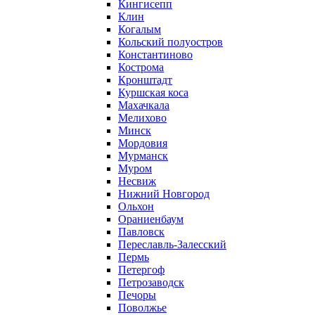
Кингисепп
Клин
Когалым
Кольский полуостров
Константиново
Кострома
Кронштадт
Куршская коса
Махачкала
Мелихово
Минск
Мордовия
Мурманск
Муром
Несвиж
Нижний Новгород
Ольхон
Ораниенбаум
Павловск
Переславль-Залесский
Пермь
Петергоф
Петрозаводск
Печоры
Поволжье