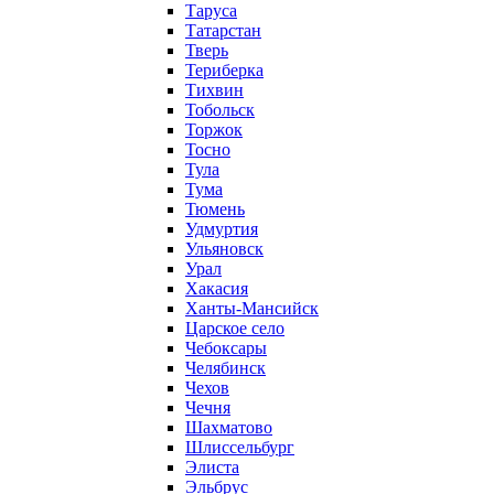
Таруса
Татарстан
Тверь
Териберка
Тихвин
Тобольск
Торжок
Тосно
Тула
Тума
Тюмень
Удмуртия
Ульяновск
Урал
Хакасия
Ханты-Мансийск
Царское село
Чебоксары
Челябинск
Чехов
Чечня
Шахматово
Шлиссельбург
Элиста
Эльбрус