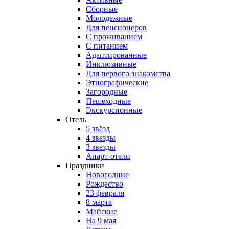
Сборные
Молодежные
Для пенсионеров
С проживанием
С питанием
Адаптированные
Инклюзивные
Для первого знакомства
Этнографические
Загородные
Пешеходные
Экскурсионные
Отель
5 звёзд
4 звезды
3 звезды
Апарт-отели
Праздники
Новогодние
Рождество
23 февраля
8 марта
Майские
На 9 мая