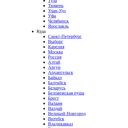
Тула
Тюмень
Улан-Удэ
Уфа
Челябинск
Ярославль
Куда
Санкт-Петербург
Выборг
Карелия
Москва
Россия
Алтай
Аргун
Архангельск
Байкал
Балтийск
Беларусь
Беловежская пуща
Брест
Валаам
Валдай
Великий Новгород
Витебск
Владикавказ