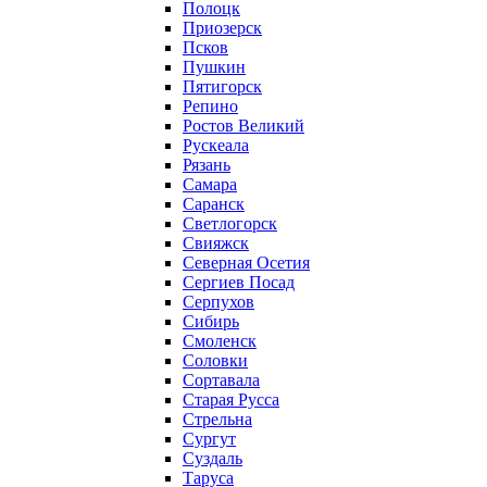
Полоцк
Приозерск
Псков
Пушкин
Пятигорск
Репино
Ростов Великий
Рускеала
Рязань
Самара
Саранск
Светлогорск
Свияжск
Северная Осетия
Сергиев Посад
Серпухов
Сибирь
Смоленск
Соловки
Сортавала
Старая Русса
Стрельна
Сургут
Суздаль
Таруса