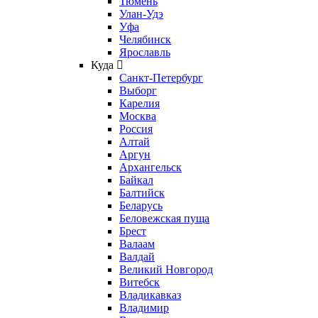
Тюмень
Улан-Удэ
Уфа
Челябинск
Ярославль
Куда
Санкт-Петербург
Выборг
Карелия
Москва
Россия
Алтай
Аргун
Архангельск
Байкал
Балтийск
Беларусь
Беловежская пуща
Брест
Валаам
Валдай
Великий Новгород
Витебск
Владикавказ
Владимир