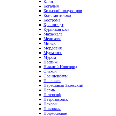
Клин
Когалым
Кольский полуостров
Константиново
Кострома
Кронштадт
Куршская коса
Махачкала
Мелихово
Минск
Мордовия
Мурманск
Муром
Несвиж
Нижний Новгород
Ольхон
Ораниенбаум
Павловск
Переславль-Залесский
Пермь
Петергоф
Петрозаводск
Печоры
Поволжье
Подмосковье