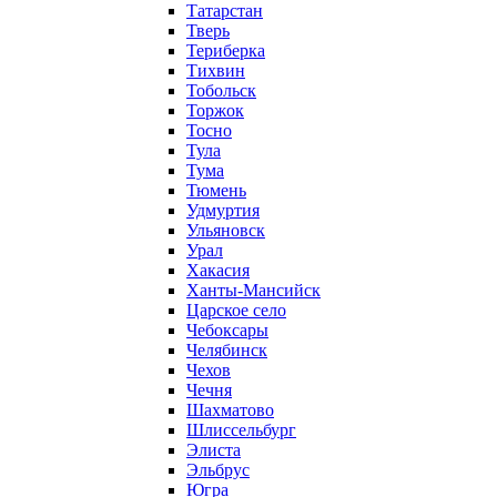
Татарстан
Тверь
Териберка
Тихвин
Тобольск
Торжок
Тосно
Тула
Тума
Тюмень
Удмуртия
Ульяновск
Урал
Хакасия
Ханты-Мансийск
Царское село
Чебоксары
Челябинск
Чехов
Чечня
Шахматово
Шлиссельбург
Элиста
Эльбрус
Югра