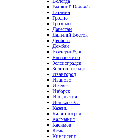
Вологда
Вышний Волочёк
Гатчина
Гродно
Грозный
Дагестан
Дальний Восток
Дербент
Домбай
Екатеринбург
Елизаветино
Зеленоградск
Золотое кольцо
Ивангород
Иваново
Ижевск
Изборск
Ингушетия
Йошкар-Ола
Казань
Калининград
Калмыкия
Касимов
Кемь
Кингисепп