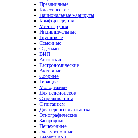
Праздничные
Классические
Национальные маршруты
Комфорт группа
Мини группа
Индивидуальные
Групповые
Семейные
С детьми
ВИП
Авторские
Гастрономические
Активные
Сборные
Горящие
Молодежные
Для пенсионеров
С проживанием
С питанием
Для первого знакомства
Этнографические
Загородные
Пешеходные
Экскурсионные
Выбери ВУЗ