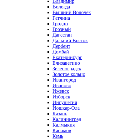
Владимир
Вологда
Вышний Волочёк
Гатчина
Гродно
Грозный
Дагестан
Дальний Восток
Дербент
Домбай
Екатеринбург
Елизаветино
Зеленоградск
Золотое кольцо
Ивангород
Иваново
Ижевск
Изборск
Ингушетия
Йошкар-Ола
Казань
Калининград
Калмыкия
Касимов
Кемь