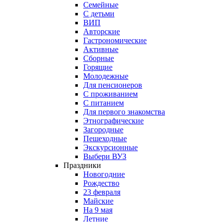
Семейные
С детьми
ВИП
Авторские
Гастрономические
Активные
Сборные
Горящие
Молодежные
Для пенсионеров
С проживанием
С питанием
Для первого знакомства
Этнографические
Загородные
Пешеходные
Экскурсионные
Выбери ВУЗ
Праздники
Новогодние
Рождество
23 февраля
Майские
На 9 мая
Летние