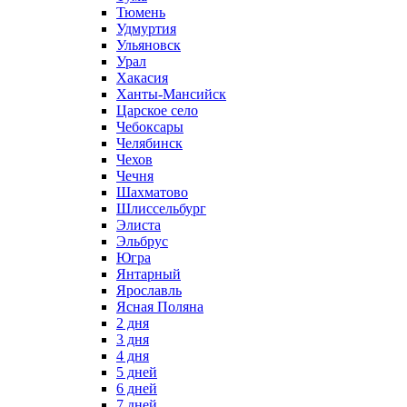
Тюмень
Удмуртия
Ульяновск
Урал
Хакасия
Ханты-Мансийск
Царское село
Чебоксары
Челябинск
Чехов
Чечня
Шахматово
Шлиссельбург
Элиста
Эльбрус
Югра
Янтарный
Ярославль
Ясная Поляна
2 дня
3 дня
4 дня
5 дней
6 дней
7 дней