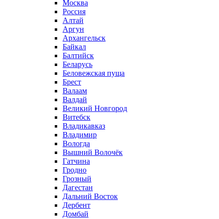
Москва
Россия
Алтай
Аргун
Архангельск
Байкал
Балтийск
Беларусь
Беловежская пуща
Брест
Валаам
Валдай
Великий Новгород
Витебск
Владикавказ
Владимир
Вологда
Вышний Волочёк
Гатчина
Гродно
Грозный
Дагестан
Дальний Восток
Дербент
Домбай