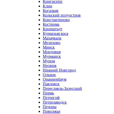
Кингисепп
Клин
Когалым
Кольский полуостров
Константиново
Кострома
Кронштадт
Куршская коса
Махачкала
Мелихово
Минск
Мордовия
Мурманск
Муром
Несвиж
Нижний Новгород
Ольхон
Ораниенбаум
Павловск
Переславль-Залесский
Пермь
Петергоф
Петрозаводск
Печоры
Поволжье