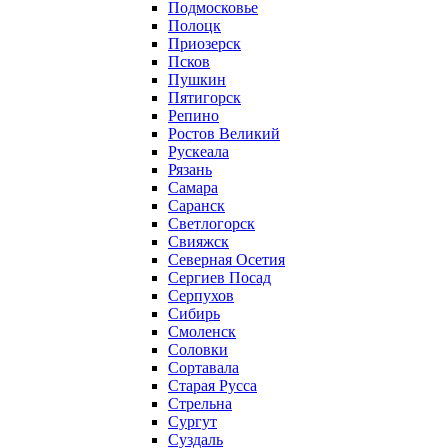
Подмосковье
Полоцк
Приозерск
Псков
Пушкин
Пятигорск
Репино
Ростов Великий
Рускеала
Рязань
Самара
Саранск
Светлогорск
Свияжск
Северная Осетия
Сергиев Посад
Серпухов
Сибирь
Смоленск
Соловки
Сортавала
Старая Русса
Стрельна
Сургут
Суздаль