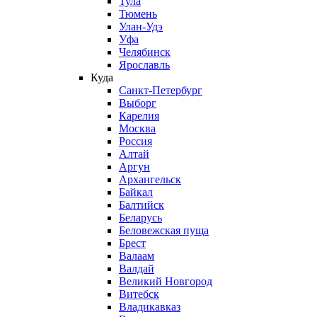
Тула
Тюмень
Улан-Удэ
Уфа
Челябинск
Ярославль
Куда
Санкт-Петербург
Выборг
Карелия
Москва
Россия
Алтай
Аргун
Архангельск
Байкал
Балтийск
Беларусь
Беловежская пуща
Брест
Валаам
Валдай
Великий Новгород
Витебск
Владикавказ