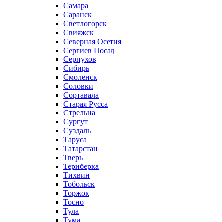
Самара
Саранск
Светлогорск
Свияжск
Северная Осетия
Сергиев Посад
Серпухов
Сибирь
Смоленск
Соловки
Сортавала
Старая Русса
Стрельна
Сургут
Суздаль
Таруса
Татарстан
Тверь
Териберка
Тихвин
Тобольск
Торжок
Тосно
Тула
Тума