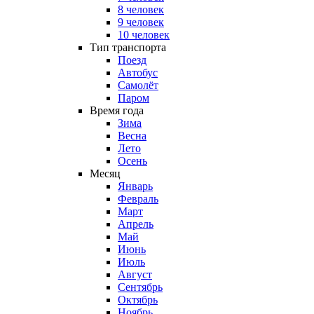
8 человек
9 человек
10 человек
Тип транспорта
Поезд
Автобус
Самолёт
Паром
Время года
Зима
Весна
Лето
Осень
Месяц
Январь
Февраль
Март
Апрель
Май
Июнь
Июль
Август
Сентябрь
Октябрь
Ноябрь