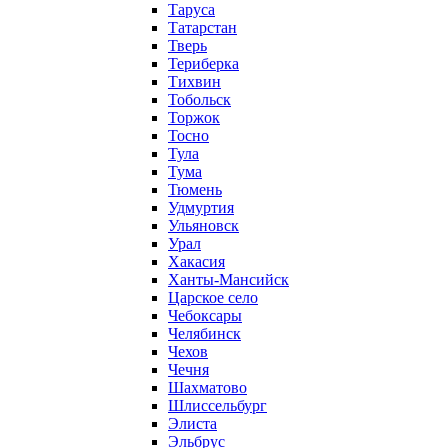
Таруса
Татарстан
Тверь
Териберка
Тихвин
Тобольск
Торжок
Тосно
Тула
Тума
Тюмень
Удмуртия
Ульяновск
Урал
Хакасия
Ханты-Мансийск
Царское село
Чебоксары
Челябинск
Чехов
Чечня
Шахматово
Шлиссельбург
Элиста
Эльбрус