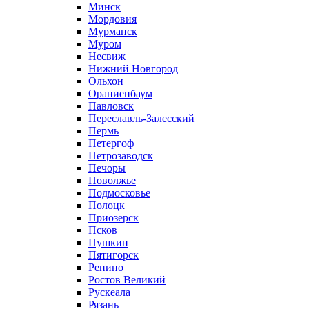
Минск
Мордовия
Мурманск
Муром
Несвиж
Нижний Новгород
Ольхон
Ораниенбаум
Павловск
Переславль-Залесский
Пермь
Петергоф
Петрозаводск
Печоры
Поволжье
Подмосковье
Полоцк
Приозерск
Псков
Пушкин
Пятигорск
Репино
Ростов Великий
Рускеала
Рязань