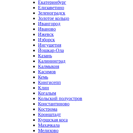
Екатеринбург
Елизаветино
Зеленоградск
Золотое кольцо
Ивангород
Иваново
Ижевск
Изборск
Ингушетия
Йошкар-Ола
Казань
Калининград
Калмыкия
Касимов
Кемь
Кингисепп
Клин
Когалым
Кольский полуостров
Константиново
Кострома
Кронштадт
Куршская коса
Махачкала
Мелихово