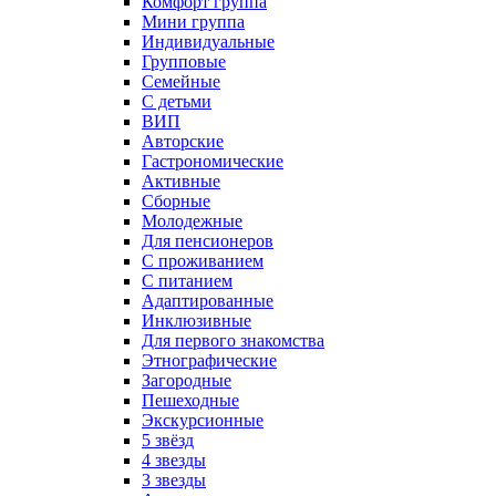
Комфорт группа
Мини группа
Индивидуальные
Групповые
Семейные
С детьми
ВИП
Авторские
Гастрономические
Активные
Сборные
Молодежные
Для пенсионеров
С проживанием
С питанием
Адаптированные
Инклюзивные
Для первого знакомства
Этнографические
Загородные
Пешеходные
Экскурсионные
5 звёзд
4 звезды
3 звезды