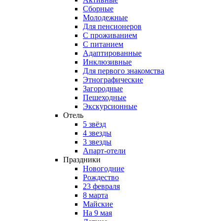
Сборные
Молодежные
Для пенсионеров
С проживанием
С питанием
Адаптированные
Инклюзивные
Для первого знакомства
Этнографические
Загородные
Пешеходные
Экскурсионные
Отель
5 звёзд
4 звезды
3 звезды
Апарт-отели
Праздники
Новогодние
Рождество
23 февраля
8 марта
Майские
На 9 мая