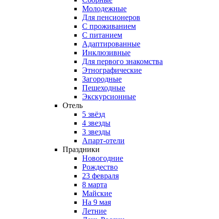
Молодежные
Для пенсионеров
С проживанием
С питанием
Адаптированные
Инклюзивные
Для первого знакомства
Этнографические
Загородные
Пешеходные
Экскурсионные
Отель
5 звёзд
4 звезды
3 звезды
Апарт-отели
Праздники
Новогодние
Рождество
23 февраля
8 марта
Майские
На 9 мая
Летние