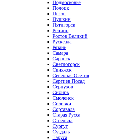
Подмосковье
Полоцк
Псков
Пушкин
Пятигорск
Репино
Ростов Великий
Рускеала
Рязань
Самара
Саранск
Светлогорск
Свияжск
Северная Осетия
Сергиев Посад
Серпухов
Сибирь
Смоленск
Соловки
Сортавала
Старая Русса
Стрельна
Сургут
Суздаль
Таруса