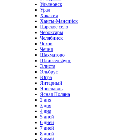
Ульяновск
Урал
Хакасия
Ханты-Мансийск
Царское село
Чебоксары
Челябинск
Чехов
Чечня
Шахматово
Шлиссельбург
Элиста
Эльбрус
Югра
Янтарный
Ярославль
Ясная Поляна
2 дня
3 дня
4 дня
5 дней
6 дней
7 дней
8 дней
9 дней