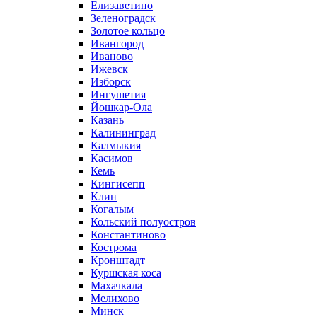
Елизаветино
Зеленоградск
Золотое кольцо
Ивангород
Иваново
Ижевск
Изборск
Ингушетия
Йошкар-Ола
Казань
Калининград
Калмыкия
Касимов
Кемь
Кингисепп
Клин
Когалым
Кольский полуостров
Константиново
Кострома
Кронштадт
Куршская коса
Махачкала
Мелихово
Минск