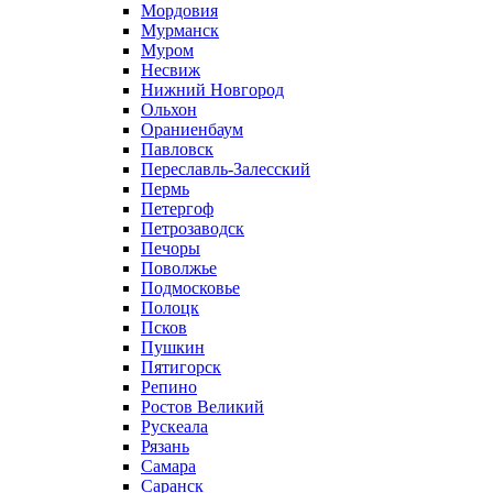
Мордовия
Мурманск
Муром
Несвиж
Нижний Новгород
Ольхон
Ораниенбаум
Павловск
Переславль-Залесский
Пермь
Петергоф
Петрозаводск
Печоры
Поволжье
Подмосковье
Полоцк
Псков
Пушкин
Пятигорск
Репино
Ростов Великий
Рускеала
Рязань
Самара
Саранск