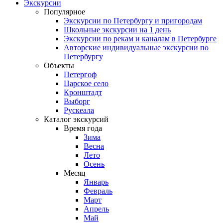
Экскурсии
Популярное
Экскурсии по Петербургу и пригородам
Школьные экскурсии на 1 день
Экскурсии по рекам и каналам в Петербурге
Авторские индивидуальные экскурсии по
Петербургу
Объекты
Петергоф
Царское село
Кронштадт
Выборг
Рускеала
Каталог экскурсий
Время года
Зима
Весна
Лето
Осень
Месяц
Январь
Февраль
Март
Апрель
Май