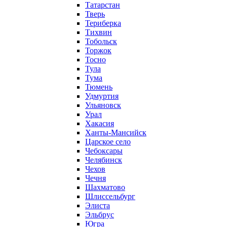
Татарстан
Тверь
Териберка
Тихвин
Тобольск
Торжок
Тосно
Тула
Тума
Тюмень
Удмуртия
Ульяновск
Урал
Хакасия
Ханты-Мансийск
Царское село
Чебоксары
Челябинск
Чехов
Чечня
Шахматово
Шлиссельбург
Элиста
Эльбрус
Югра