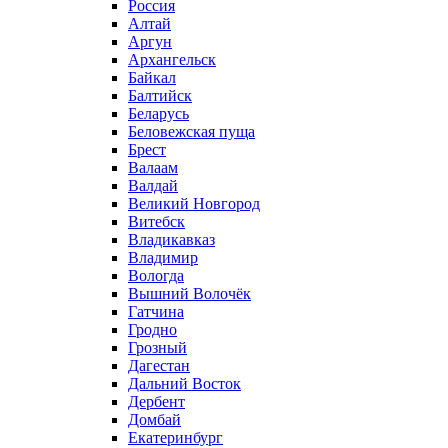
Россия
Алтай
Аргун
Архангельск
Байкал
Балтийск
Беларусь
Беловежская пуща
Брест
Валаам
Валдай
Великий Новгород
Витебск
Владикавказ
Владимир
Вологда
Вышний Волочёк
Гатчина
Гродно
Грозный
Дагестан
Дальний Восток
Дербент
Домбай
Екатеринбург