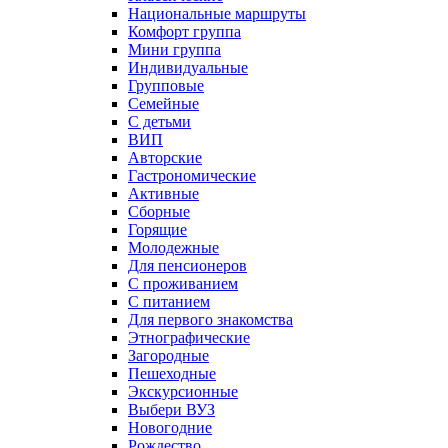
Национальные маршруты
Комфорт группа
Мини группа
Индивидуальные
Групповые
Семейные
С детьми
ВИП
Авторские
Гастрономические
Активные
Сборные
Горящие
Молодежные
Для пенсионеров
С проживанием
С питанием
Для первого знакомства
Этнографические
Загородные
Пешеходные
Экскурсионные
Выбери ВУЗ
Новогодние
Рождество