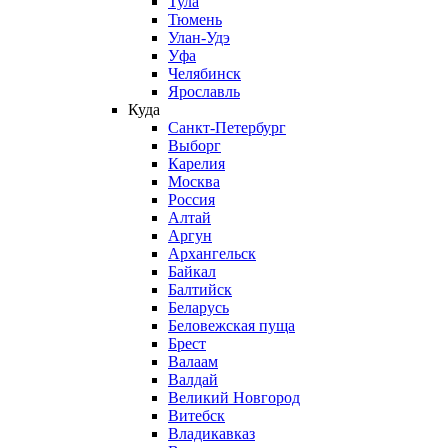
Тула
Тюмень
Улан-Удэ
Уфа
Челябинск
Ярославль
Куда
Санкт-Петербург
Выборг
Карелия
Москва
Россия
Алтай
Аргун
Архангельск
Байкал
Балтийск
Беларусь
Беловежская пуща
Брест
Валаам
Валдай
Великий Новгород
Витебск
Владикавказ