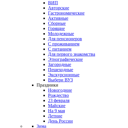
ВИП
Авторские
Гастрономические
Активные
Сборные
Горящие
Молодежные
Для пенсионеров
С проживанием
С питанием
Для первого знакомства
Этнографические
Загородные
Пешеходные
Экскурсионные
Выбери ВУЗ
Праздники
Новогодние
Рождество
23 февраля
Майские
На 9 мая
Летние
День России
Зима