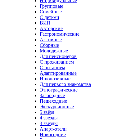
Индивидуальные
Групповые
Семейные
С детьми
ВИП
Авторские
Гастрономические
Активные
Сборные
Молодежные
Для пенсионеров
С проживанием
С питанием
Адаптированные
Инклюзивные
Для первого знакомства
Этнографические
Загородные
Пешеходные
Экскурсионные
5 звёзд
4 звезды
3 звезды
Апарт-отели
Новогодние