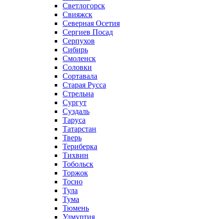
Светлогорск
Свияжск
Северная Осетия
Сергиев Посад
Серпухов
Сибирь
Смоленск
Соловки
Сортавала
Старая Русса
Стрельна
Сургут
Суздаль
Таруса
Татарстан
Тверь
Териберка
Тихвин
Тобольск
Торжок
Тосно
Тула
Тума
Тюмень
Удмуртия