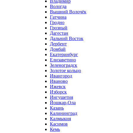
Владимир
Вологда
Вышний Волочёк
Гатчина
Гродно
Грозный
Дагестан
Дальний Восток
Дербент
Домбай
Екатеринбург
Елизаветино
Зеленоградск
Золотое кольцо
Ивангород
Иваново
Ижевск
Изборск
Ингушетия
Йошкар-Ола
Казань
Калининград
Калмыкия
Касимов
Кемь