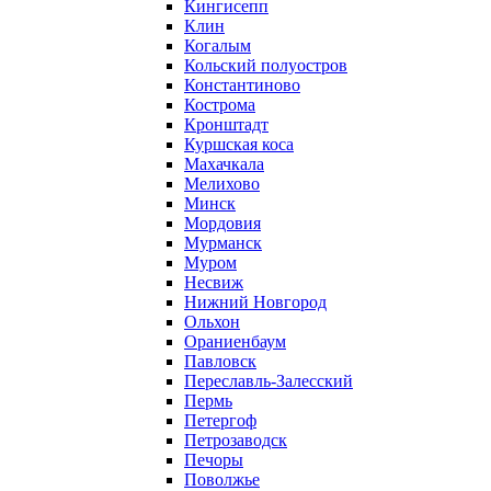
Кингисепп
Клин
Когалым
Кольский полуостров
Константиново
Кострома
Кронштадт
Куршская коса
Махачкала
Мелихово
Минск
Мордовия
Мурманск
Муром
Несвиж
Нижний Новгород
Ольхон
Ораниенбаум
Павловск
Переславль-Залесский
Пермь
Петергоф
Петрозаводск
Печоры
Поволжье