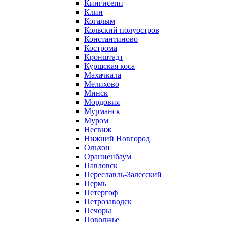
Кингисепп
Клин
Когалым
Кольский полуостров
Константиново
Кострома
Кронштадт
Куршская коса
Махачкала
Мелихово
Минск
Мордовия
Мурманск
Муром
Несвиж
Нижний Новгород
Ольхон
Ораниенбаум
Павловск
Переславль-Залесский
Пермь
Петергоф
Петрозаводск
Печоры
Поволжье