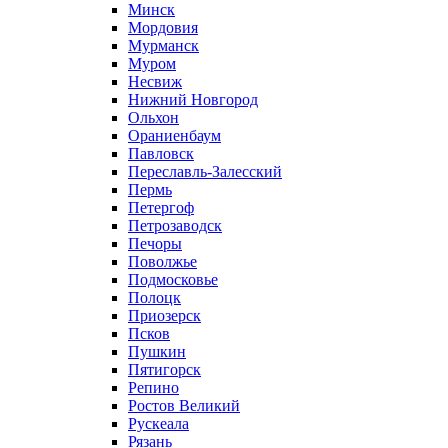
Минск
Мордовия
Мурманск
Муром
Несвиж
Нижний Новгород
Ольхон
Ораниенбаум
Павловск
Переславль-Залесский
Пермь
Петергоф
Петрозаводск
Печоры
Поволжье
Подмосковье
Полоцк
Приозерск
Псков
Пушкин
Пятигорск
Репино
Ростов Великий
Рускеала
Рязань