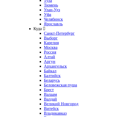
Тула
Тюмень
Улан-Удэ
Уфа
Челябинск
Ярославль
Куда
Санкт-Петербург
Выборг
Карелия
Москва
Россия
Алтай
Аргун
Архангельск
Байкал
Балтийск
Беларусь
Беловежская пуща
Брест
Валаам
Валдай
Великий Новгород
Витебск
Владикавказ