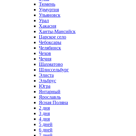
Тюмень
Удмуртия
Ульяновск
Урал
Хакасия
Ханты-Мансийск
Царское село
Чебоксары
Челябинск
Чехов
Чечня
Шахматово
Шлиссельбург
Элиста
Эльбрус
Югра
Янтарный
Ярославль
Ясная Поляна
2 дня
3 дня
4 дня
5 дней
6 дней
7 дней