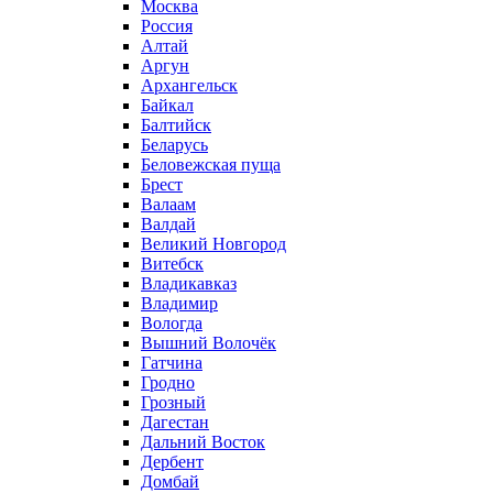
Москва
Россия
Алтай
Аргун
Архангельск
Байкал
Балтийск
Беларусь
Беловежская пуща
Брест
Валаам
Валдай
Великий Новгород
Витебск
Владикавказ
Владимир
Вологда
Вышний Волочёк
Гатчина
Гродно
Грозный
Дагестан
Дальний Восток
Дербент
Домбай