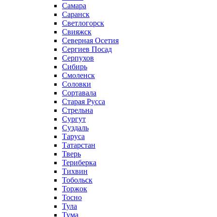
Самара
Саранск
Светлогорск
Свияжск
Северная Осетия
Сергиев Посад
Серпухов
Сибирь
Смоленск
Соловки
Сортавала
Старая Русса
Стрельна
Сургут
Суздаль
Таруса
Татарстан
Тверь
Териберка
Тихвин
Тобольск
Торжок
Тосно
Тула
Тума