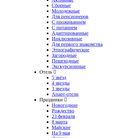
Сборные
Молодежные
Для пенсионеров
С проживанием
С питанием
Адаптированные
Инклюзивные
Для первого знакомства
Этнографические
Загородные
Пешеходные
Экскурсионные
Отель
5 звёзд
4 звезды
3 звезды
Апарт-отели
Праздники
Новогодние
Рождество
23 февраля
8 марта
Майские
На 9 мая