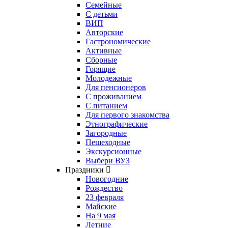
Семейные
С детьми
ВИП
Авторские
Гастрономические
Активные
Сборные
Горящие
Молодежные
Для пенсионеров
С проживанием
С питанием
Для первого знакомства
Этнографические
Загородные
Пешеходные
Экскурсионные
Выбери ВУЗ
Праздники
Новогодние
Рождество
23 февраля
Майские
На 9 мая
Летние