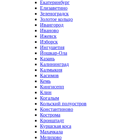
Екатеринбург
Елизаветино
Зеленоградск
Золотое кольцо
Ивангород
Иваново
Ижевск
Изборск
Ингушетия
Йошкар-Ола
Казань
Калининград
Калмыкия
Касимов
Кемь
Кингисепп
Клин
Когалым
Кольский полуостров
Константиново
Кострома
Кронштадт
Куршская коса
Махачкала
Мелихово