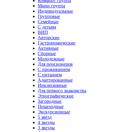
Комфорт группа
Мини группа
Индивидуальные
Групповые
Семейные
С детьми
ВИП
Авторские
Гастрономические
Активные
Сборные
Молодежные
Для пенсионеров
С проживанием
С питанием
Адаптированные
Инклюзивные
Для первого знакомства
Этнографические
Загородные
Пешеходные
Экскурсионные
5 звёзд
4 звезды
3 звезды