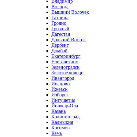
Владимир
Вологда
Вышний Волочёк
Гатчина
Гродно
Грозный
Дагестан
Дальний Восток
Дербент
Домбай
Екатеринбург
Елизаветино
Зеленоградск
Золотое кольцо
Ивангород
Иваново
Ижевск
Изборск
Ингушетия
Йошкар-Ола
Казань
Калининград
Калмыкия
Касимов
Кемь