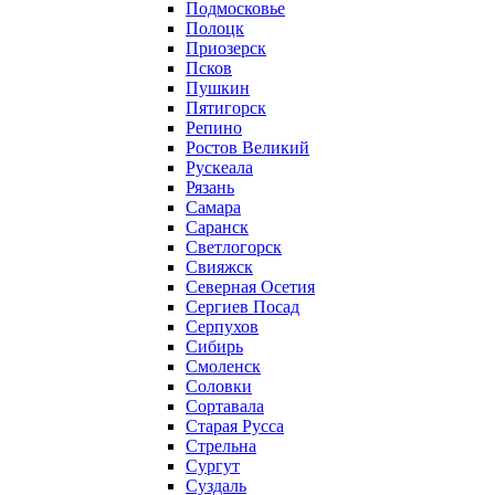
Подмосковье
Полоцк
Приозерск
Псков
Пушкин
Пятигорск
Репино
Ростов Великий
Рускеала
Рязань
Самара
Саранск
Светлогорск
Свияжск
Северная Осетия
Сергиев Посад
Серпухов
Сибирь
Смоленск
Соловки
Сортавала
Старая Русса
Стрельна
Сургут
Суздаль