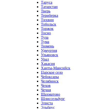
Таруса
Татарстан
Тверь
Териберка
Тихвин
Тобольск
Торжок
Тосно
Тула
Тума
Тюмень
Удмуртия
Ульяновск
Урал
Хакасия
Ханты-Мансийск
Царское село
Чебоксары
Челябинск
Чехов
Чечня
Шахматово
Шлиссельбург
Элиста
Эльбрус