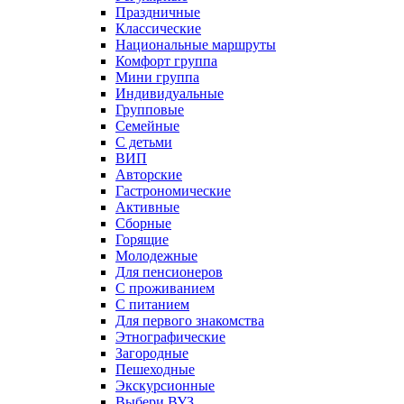
Праздничные
Классические
Национальные маршруты
Комфорт группа
Мини группа
Индивидуальные
Групповые
Семейные
С детьми
ВИП
Авторские
Гастрономические
Активные
Сборные
Горящие
Молодежные
Для пенсионеров
С проживанием
С питанием
Для первого знакомства
Этнографические
Загородные
Пешеходные
Экскурсионные
Выбери ВУЗ