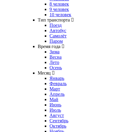
8 человек
9 человек
10 человек
Тип транспорта
Поезд
Автобус
Самолёт
Паром
Время года
Зима
Весна
Лето
Осень
Месяц
Январь
Февраль
Март
Апрель
Май
Июнь
Июль
Август
Сентябрь
Октябрь
Ноябрь