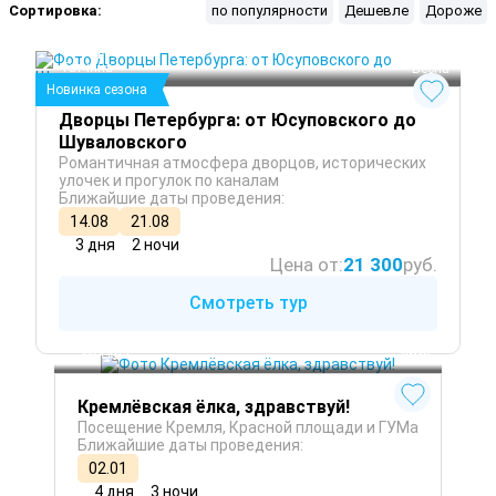
Сортировка:
по популярности
Дешевле
Дороже
Санкт-Петербург
 Лето
Выборг
 Осень
Гатчина
 Весна
Новинка сезона
Дворцы Петербурга: от Юсуповского до
Шуваловского
Романтичная атмосфера дворцов, исторических
улочек и прогулок по каналам
Ближайшие даты проведения:
14.08
21.08
3 дня
2 ночи
Цена от:
21 300
руб.
Смотреть тур
Москва
 Зима
Кремлёвская ёлка, здравствуй!
Посещение Кремля, Красной площади и ГУМа
Ближайшие даты проведения:
02.01
4 дня
3 ночи