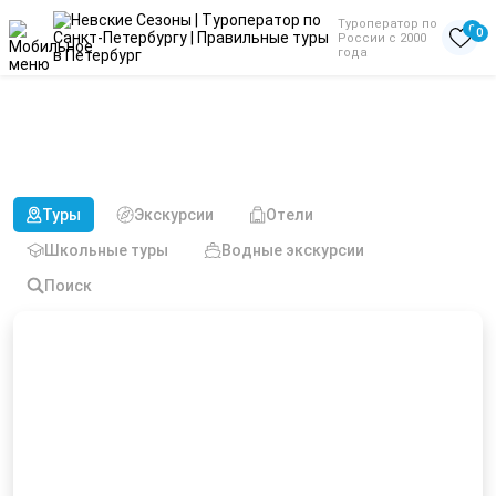
Туроператор по
0
0
России с 2000
года
Туры из Махачкалы в
комфорт группах до 30000
рублей
Туры
Экскурсии
Отели
Школьные туры
Водные экскурсии
Поиск