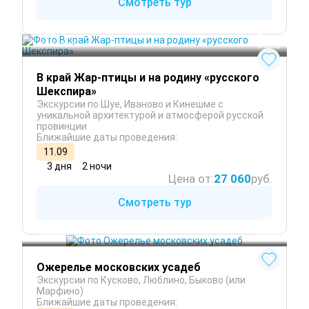
Смотреть тур
Иваново
Шуя
 Лето
Кинешма
 Осень
В край Жар-птицы и на родину «русского
Шекспира»
Экскурсии по Шуе, Иваново и Кинешме с
уникальной архитектурой и атмосферой русской
провинции
Ближайшие даты проведения:
11.09
3 дня
2 ночи
Цена от:
27 060
руб.
Смотреть тур
 Лето
 Осень
Москва
 Весна
Ожерелье московских усадеб
Экскурсии по Кусково, Люблино, Быково (или
Марфино)
Ближайшие даты проведения: