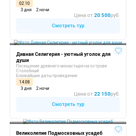
02.10
3 дня
2 ночи
Цена от:
20 500
руб.
Смотреть тур
Торжок
Осташков
Бологое
 Лето
Дивная Селигерия - уютный уголок для
души
Посещение древнего монастыря на острове
Столобный
Ближайшие даты проведения:
14.08
3 дня
2 ночи
Цена от:
22 150
руб.
Смотреть тур
Москва
 Лето
Звенигород
 Осень
Великолепие Подмосковных усадеб