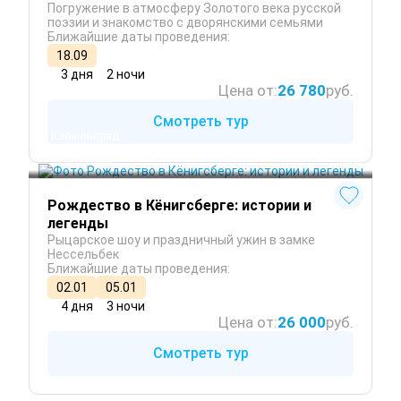
Погружение в атмосферу Золотого века русской
поэзии и знакомство с дворянскими семьями
Ближайшие даты проведения:
18.09
3 дня
2 ночи
Цена от:
26 780
руб.
Смотреть тур
Калининград
Зеленоградск
Светлогорск
 Зима
Рождество в Кёнигсберге: истории и
легенды
Рыцарское шоу и праздничный ужин в замке
Нессельбек
Ближайшие даты проведения:
02.01
05.01
4 дня
3 ночи
Цена от:
26 000
руб.
Смотреть тур